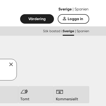
Sverige
|
Spanien
Värdering
Logga in
Sök bostad i:
Sverige
|
Spanien
k
Tomt
Kommersiellt