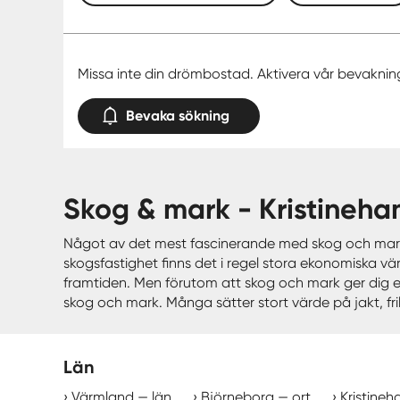
Missa inte din drömbostad. Aktivera vår bevaknin
Bevaka sökning
skog & mark - Kristine
Något av det mest fascinerande med skog och mark ä
skogsfastighet finns det i regel stora ekonomiska v
framtiden. Men förutom att skog och mark ger dig en
skog och mark. Många sätter stort värde på jakt, fril
Län
Värmland — län
Björneborg — ort
Kristineh