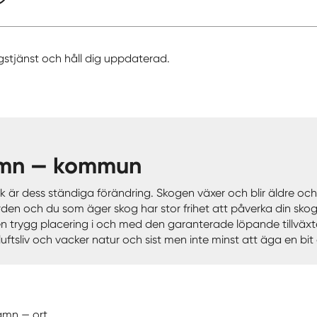
gstjänst och håll dig uppdaterad.
hamn — kommun
r dess ständiga förändring. Skogen växer och blir äldre och o
ärden och du som äger skog har stor frihet att påverka din sko
 trygg placering i och med den garanterade löpande tillväxten
uftsliv och vacker natur och sist men inte minst att äga en bit 
amn — ort