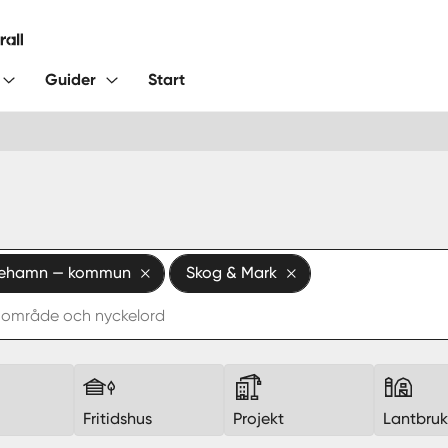
Guider
Start
inehamn — kommun
Skog & Mark
Fritidshus
Projekt
Lantbru