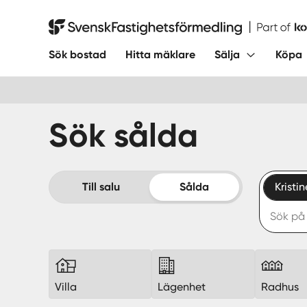
Hoppa
till
Svensk Fastighetsförmedling
innehåll
Sök bostad
Hitta mäklare
Sälja
Köpa
Sök sålda
Till salu
Sålda
Krist
Villa
Lägenhet
Radhus