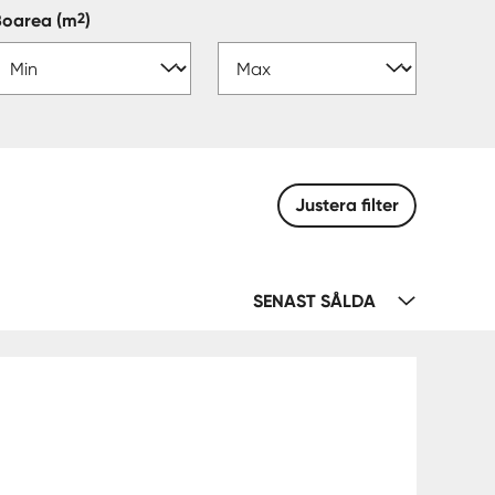
2
Boarea
(m
)
Justera filter
SENAST SÅLDA