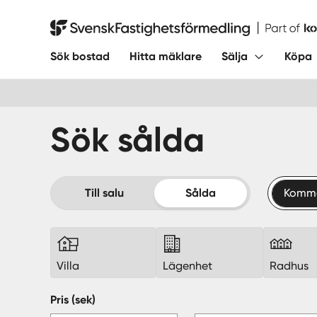
Hoppa
till
Svensk Fastighetsförmedling
innehåll
Sök bostad
Hitta mäklare
Sälja
Köpa
Sök sålda
Till salu
Sålda
Kommer
Villa
Lägenhet
Radhus
Pris (sek)