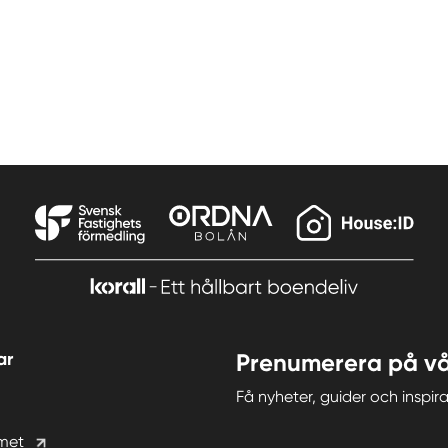
ar
Prenumerera på vå
Få nyheter, guider och insp
met