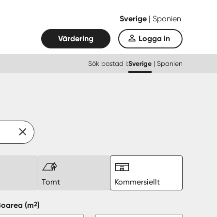
Sverige
|
Spanien
Värdering
Logga in
Sök bostad i:
Sverige
|
Spanien
k
Tomt
Kommersiellt
2
Boarea
(m
)