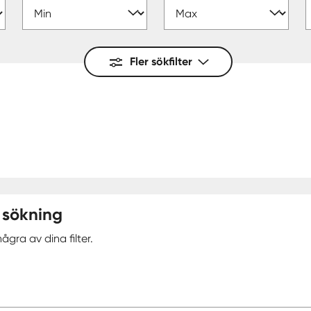
Fler sökfilter
 sökning
ågra av dina filter.