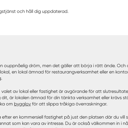
gstjänst och håll dig uppdaterad.
en ouppnåelig dröm, men det gäller att börja i rätt ände. Och d
okal, en lokal ämnad för restaurangverksamhet eller en kontorslo
g.
et av lokal eller fastighet är avgörande för att slutresultatet 
 sig dit, är lokalen ämnad för din tänkta verksamhet eller krävs 
öka om
bygglov
för att slippa tråkiga överraskningar.
ka efter en kommersiell fastighet på just den platsen där du vi
annat som kan vara av intresse. Du är också välkommen in i 