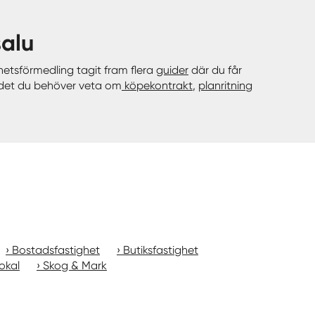
salu
hetsförmedling tagit fram flera
guider
där du får
å det du behöver veta om
köpekontrakt
,
planritning
Bostadsfastighet
Butiksfastighet
okal
Skog & Mark