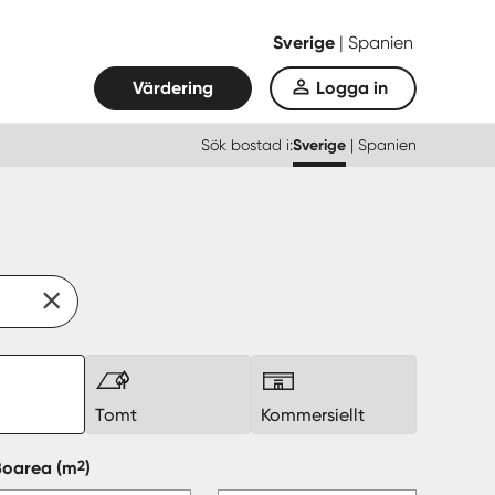
Sverige
|
Spanien
Värdering
Logga in
Sök bostad i:
Sverige
|
Spanien
k
Tomt
Kommersiellt
2
Boarea
(m
)