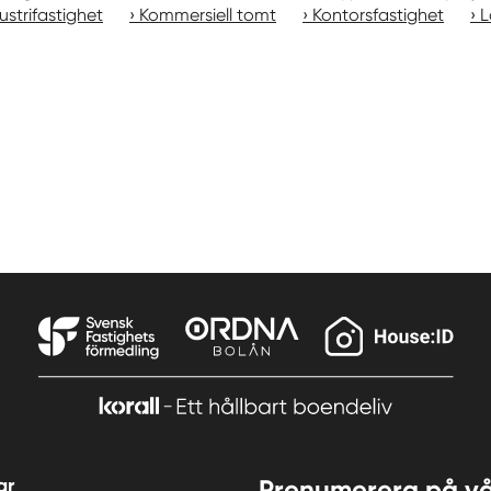
ustrifastighet
Kommersiell tomt
Kontorsfastighet
L
ar
Prenumerera på vå