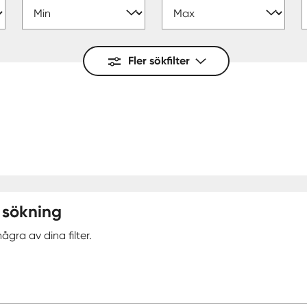
Fler sökfilter
 sökning
ågra av dina filter.