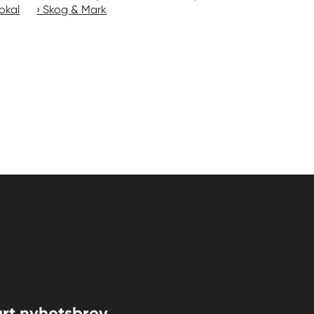
okal
Skog & Mark
rt nyhetsbrev