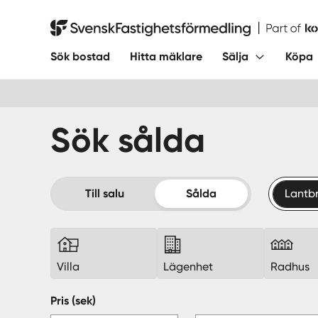
Hoppa
till
Svensk Fastighetsförmedling
innehåll
Sök bostad
Hitta mäklare
Sälja
Köpa
Sök sålda
Till salu
Sålda
Lantb
Villa
Lägenhet
Radhus
Pris (sek)