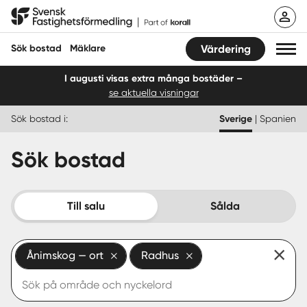
Hoppa
Svensk Fastighetsförmedling
till
innehåll
Sök bostad
Mäklare
Värdering
I augusti visas extra många bostäder –
se aktuella visningar
Sök bostad
Sök bostad i:
Sverige
|
Spanien
Hitta mäklare
Sök bostad
Sälja
Köpa
Till salu
Sålda
Guider
Ånimskog — ort
Radhus
Start
Logga in