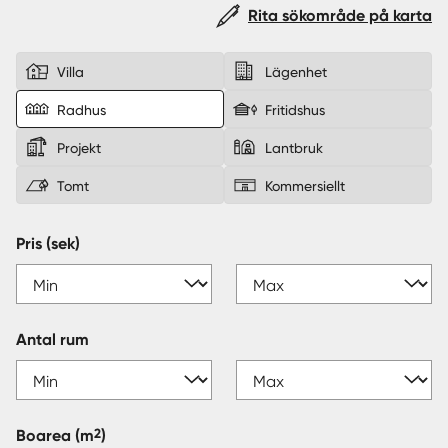
Rita sökområde på karta
Sverige
|
Spanien
Villa
Lägenhet
Radhus
Fritidshus
Projekt
Lantbruk
Tomt
Kommersiellt
Pris (sek)
Antal rum
2
Boarea
(m
)