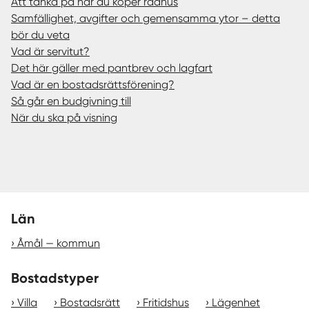
Att tänka på när du köper radhus
Samfällighet, avgifter och gemensamma ytor – detta
bör du veta
Vad är servitut?
Det här gäller med pantbrev och lagfart
Vad är en bostadsrättsförening?
Så går en budgivning till
När du ska på visning
Län
Åmål — kommun
Bostadstyper
Villa
Bostadsrätt
Fritidshus
Lägenhet