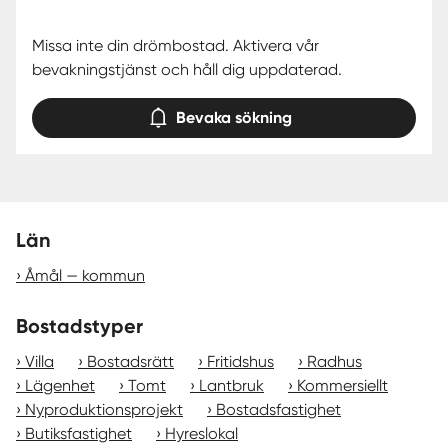
Missa inte din drömbostad. Aktivera vår
bevakningstjänst och håll dig uppdaterad.
Bevaka sökning
Län
Åmål — kommun
Bostadstyper
Villa
Bostadsrätt
Fritidshus
Radhus
Lägenhet
Tomt
Lantbruk
Kommersiellt
Nyproduktionsprojekt
Bostadsfastighet
Butiksfastighet
Hyreslokal