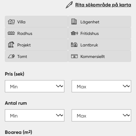
Rita sökområde på karta
Sverige
|
Spanien
Villa
Lägenhet
Radhus
Fritidshus
Projekt
Lantbruk
Tomt
Kommersiellt
Pris (sek)
Antal rum
2
Boarea
(m
)