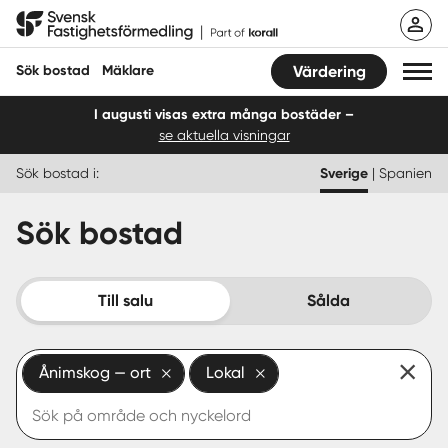
Hoppa
Svensk Fastighetsförmedling
till
innehåll
Sök bostad
Mäklare
Värdering
I augusti visas extra många bostäder –
se aktuella visningar
Sök bostad
Sök bostad i:
Sverige
|
Spanien
Hitta mäklare
Sök bostad
Sälja
Köpa
Till salu
Sålda
Guider
Ånimskog — ort
Lokal
Start
Logga in