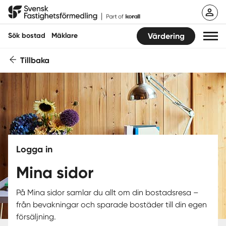
Svensk Fastighetsförmedling
Sök bostad
Mäklare
Värdering
Tillbaka
Sök bostad
Hitta mäklare
Sälja
Köpa
Logga in
Guider
Mina sidor
Start
På Mina sidor samlar du allt om din bostadsresa –
från bevakningar och sparade bostäder till din egen
Logga in
försäljning.