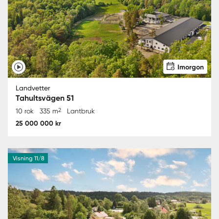
Imorgon
Landvetter
Tahultsvägen 51
2
10 rok
335 m
Lantbruk
25 000 000 kr
Visning 11/8