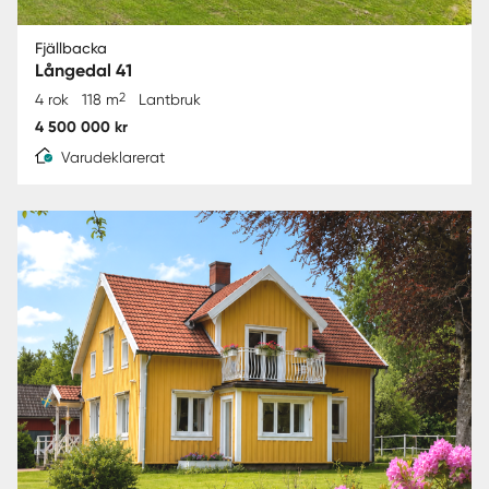
Fjällbacka
Långedal 41
2
4 rok
118 m
Lantbruk
4 500 000 kr
Varudeklarerat