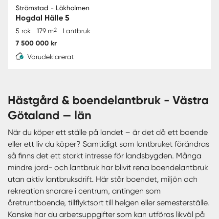
Strömstad - Lökholmen
Hogdal Hälle 5
2
5 rok
179 m
Lantbruk
7 500 000 kr
Varudeklarerat
hästgård & boendelantbruk - Västra
Götaland — län
När du köper ett ställe på landet – är det då ett boende
eller ett liv du köper? Samtidigt som lantbruket förändras
så finns det ett starkt intresse för landsbygden. Många
mindre jord- och lantbruk har blivit rena boendelantbruk
utan aktiv lantbruksdrift. Här står boendet, miljön och
rekreation snarare i centrum, antingen som
åretruntboende, tillflyktsort till helgen eller semesterställe.
Kanske har du arbetsuppgifter som kan utföras likväl på