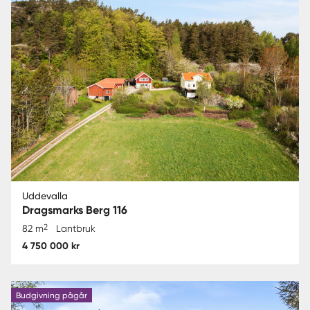
Uddevalla
Dragsmarks Berg 116
2
82 m
Lantbruk
4 750 000 kr
Budgivning pågår