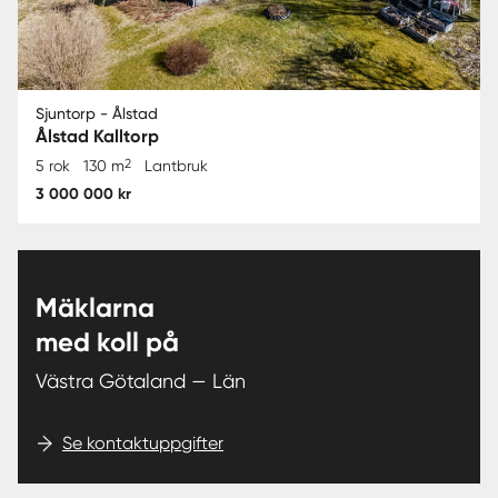
Sjuntorp - Ålstad
Ålstad Kalltorp
2
5 rok
130 m
Lantbruk
3 000 000 kr
Mäklarna
med koll på
Västra Götaland — Län
Se kontaktuppgifter