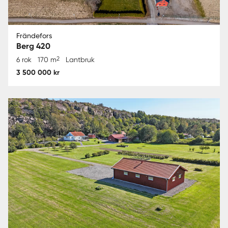
Frändefors
Berg 420
2
6 rok
170 m
Lantbruk
3 500 000 kr