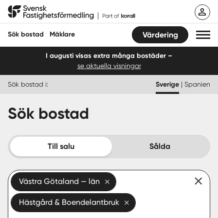
Hoppa
Svensk Fastighetsförmedling
till
innehåll
Sök bostad
Mäklare
Värdering
I augusti visas extra många bostäder –
se aktuella visningar
Sök bostad
Sök bostad i:
Sverige
|
Spanien
Hitta mäklare
Sök bostad
Sälja
Köpa
Till salu
Sålda
Guider
Västra Götaland — län
Start
Hästgård & Boendelantbruk
Logga in