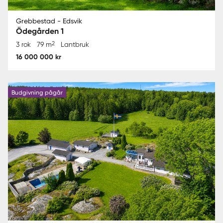
Grebbestad - Edsvik
Ödegården 1
2
3 rok
79 m
Lantbruk
16 000 000 kr
Budgivning pågår