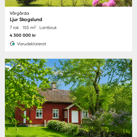
Vårgårda
Ljur Skogslund
2
7 rok
155 m
Lantbruk
4 300 000 kr
Varudeklarerat