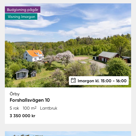
Budgivning pågår
Visning Imorgon
Imorgon kl. 15:00 - 16:00
Örby
Forshallsvägen 10
2
5 rok
100 m
Lantbruk
3 350 000 kr