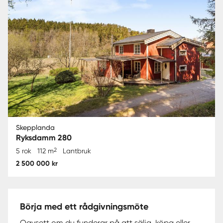
Skepplanda
Ryksdamm 280
2
5 rok
112 m
Lantbruk
2 500 000 kr
Börja med ett rådgivningsmöte
Oavsett om du funderar på att sälja, köpa eller