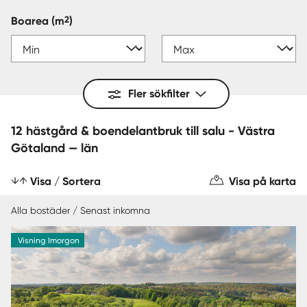
2
Boarea
(m
)
Fler sökfilter
12 hästgård & boendelantbruk till salu - Västra
Götaland — län
Visa / Sortera
Visa på karta
Alla bostäder / Senast inkomna
Visning Imorgon