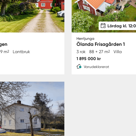
Lördag kl. 12:0
Herrljunga
gen
Ölanda Frisagården 1
59 m
2
Lantbruk
3 rok
88 + 27 m
2
Villa
1 895 000 kr
Varudeklarerat