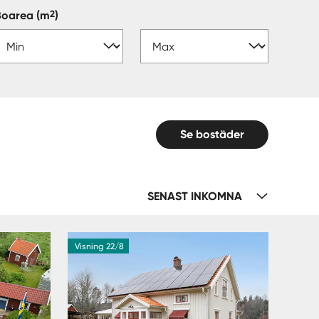
2
Boarea
(m
)
Se bostäder
SENAST INKOMNA
Visning 22/8