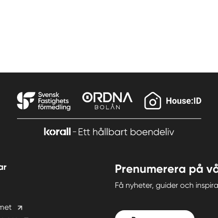
ar
Prenumerera på vå
Få nyheter, guider och insp
met