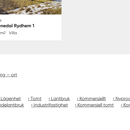
a
edal Rydhem 1
 m
2
Villa
ung — ort
Lägenhet
Tomt
Lantbruk
Kommersiellt
Nyprod
ndelantbruk
Industrifastighet
Kommersiell tomt
Kon