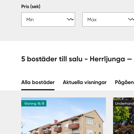
Pris (sek)
5 bostäder till salu - He
Alla bostäder
Aktuella visningar
Pågåen
Visning 16/8
Underhan