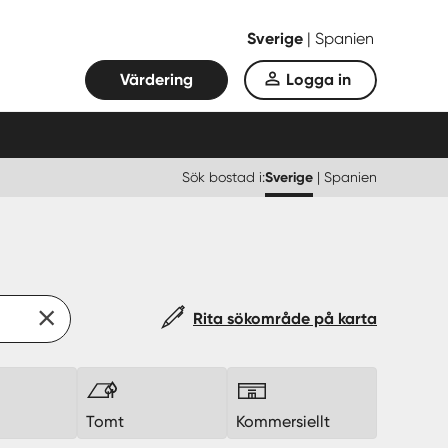
Sverige
|
Spanien
Värdering
Logga in
Sök bostad i:
Sverige
|
Spanien
Rita sökområde på karta
k
Tomt
Kommersiellt