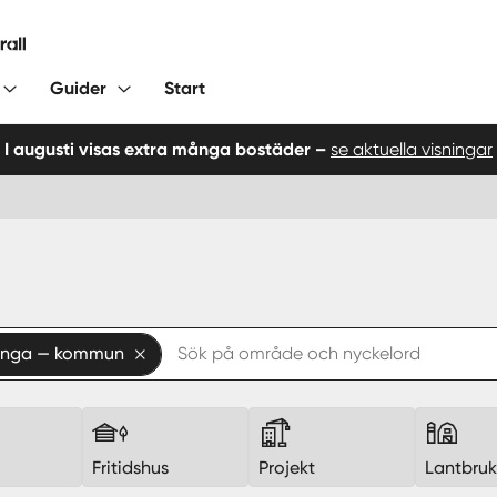
Guider
Start
I augusti visas extra många bostäder –
se aktuella visningar
junga — kommun
Fritidshus
Projekt
Lantbru