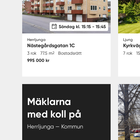
Söndag kl. 15:15 - 15:45
Herrljunga
Ljung
Nästegårdsgatan 1C
Kyrkvä
3 rok
77.5 m
2
Bostadsrätt
7 rok
1
995 000 kr
Mäklarna
med koll på
Herrljunga — Kommun