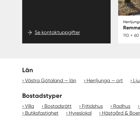
Herrljung
Remmen
Se kontaktuppgifter
110 + 60
Län
Västra Götaland — län
Herrljunga — ort
Lj
Bostadstyper
Villa
Bostadsrätt
Fritidshus
Radhus
Butiksfastighet
Hyreslokal
Hästgård & Boe