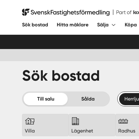
Hoppa
till
Svensk Fastighetsförmedling
innehåll
Sök bostad
Hitta mäklare
Sälja
Köpa
Sök bostad
Till salu
Sålda
Herrl
Villa
Lägenhet
Radhus