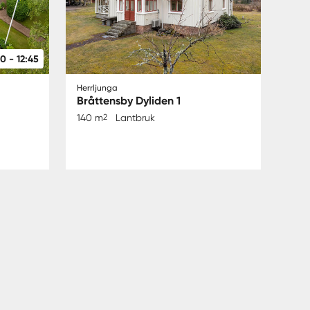
0 - 12:45
Herrljunga
Bråttensby Dyliden 1
140 m
2
Lantbruk