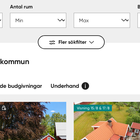
Antal rum
Fler sökfilter
rrljunga — kommun
de budgivningar
Underhand
d
Visning 15/8 & 17/8