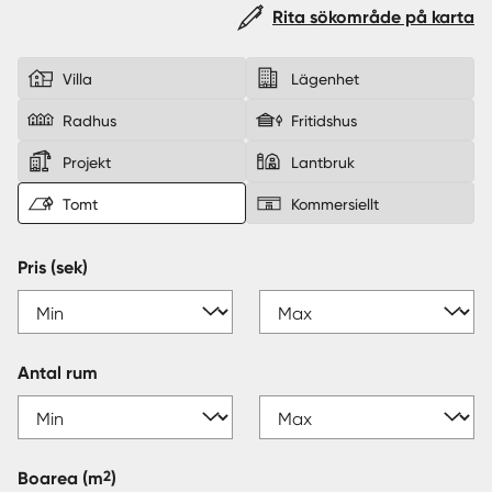
Rita sökområde på karta
Sverige
|
Spanien
Villa
Lägenhet
Radhus
Fritidshus
Projekt
Lantbruk
Tomt
Kommersiellt
Pris (sek)
Antal rum
2
Boarea
(m
)