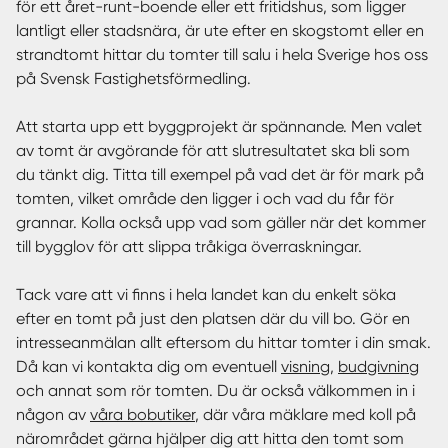
för ett året-runt-boende eller ett fritidshus, som ligger
lantligt eller stadsnära, är ute efter en skogstomt eller en
strandtomt hittar du tomter till salu i hela Sverige hos oss
på Svensk Fastighetsförmedling.
Att starta upp ett byggprojekt är spännande. Men valet
av tomt är avgörande för att slutresultatet ska bli som
du tänkt dig. Titta till exempel på vad det är för mark på
tomten, vilket område den ligger i och vad du får för
grannar. Kolla också upp vad som gäller när det kommer
till bygglov för att slippa tråkiga överraskningar.
Tack vare att vi finns i hela landet kan du enkelt söka
efter en tomt på just den platsen där du vill bo. Gör en
intresseanmälan allt eftersom du hittar tomter i din smak.
Då kan vi kontakta dig om eventuell
visning
,
budgivning
och annat som rör tomten. Du är också välkommen in i
någon av
våra bobutiker
, där våra mäklare med koll på
närområdet gärna hjälper dig att hitta den tomt som