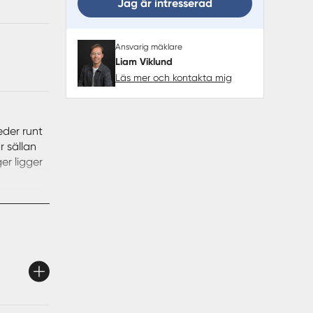
Jag är intresserad
Ansvarig mäklare
Liam Viklund
Läs mer och kontakta mig
eder runt
r sällan
er ligger
ast bort
 fina
 och den
terkörning
n dispens