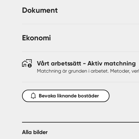
från strandskyddet eftersom att tomten ligger inom 
vid en prövning från länsstyrelsen men detta är ing
Dokument
ansökan om bygglov och tomt bör bebyggas på det s
framdraget men inget vatten eller avlopp. Bäck finns r
vattenförsörjning.
Ekonomi
Detta område är utan tvekan för er som åker till fjä
vattnet som skvalpar från verandan utan att ligga all
hitta sitt eget kantarellställe ihop med berikande fjäl
Vårt arbetssätt - Aktiv matchning
Varmt välkomna att kontakta ansvarig mäklare för me
Matchning är grunden i arbetet. Metoder, ver
Välkomna!
Bevaka liknande bostäder
Alla bilder