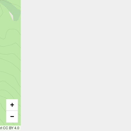
+
−
et CC BY 4.0