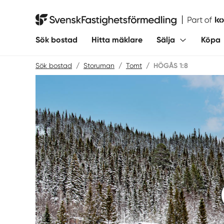
Hoppa
till
Svensk Fastighetsförmedling
innehåll
Sök bostad
Hitta mäklare
Sälja
Köpa
Sök bostad
/
Storuman
/
Tomt
/
HÖGÅS 1:8