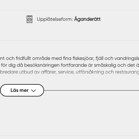
Upplåtelseform:
Äganderätt
 och fridfullt område med fina fiskesjöar, fjäll och vandringsl
 för dig då besöksnäringen fortfarande är småskalig och det ä
 bredare utbud av affärer, service, utförsåkning och restaurang
Läs mer
gssluttning strax efter Ängesdal och Södra fjällnäs. Ett stenk
ligger björkvattnen som en vacker fjällsjö med både bad och
finns det fina miljöer i närområdet som passar både nybörjaren
paradis med gott om skoterleder och fjällmark som tillåter sko
därmed är ingen byggrätt fastslagen. Bygglov krävs och äve