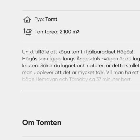
Typ:
Tomt
Tomtarea:
2 100 m
2
Unikt tillfälle att köpa tomt i fjällparadiset Högås!
Högås som ligger längs Ängesdals -vägen är ett lugnt
knuten. Söker du lugnet och naturen är detta stället
man upplever att det är mycket folk. Vill man ha ett
både Hemavan och Tärnaby ca 37 minuter bort.
Tomten ligger med ett bra läge på en syd/västlig ber
och på andra sidan vägen som ligger vid tomtgräns 
fiskemöjligheter. Vill man ge sig ut på vandring så 
mer erfarne. För skoterförarna är detta område ett 
över fjället utan att förhålla sig till skoterled.
Om Tomten
Område ligger utanför detaljplanelagt område och 