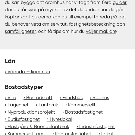
du kan bygga ditt drömhus har vi tagit fram flera
guider
där du får svar på mycket av det du undrar när du går i
köptankar. I guiderna kan du till exempel ta reda på det
du behöver veta om servitut, fastighetsbeteckning och
samfälligheter
, och få tips om hur du
väljer mäklare
.
Län
Värmdö — kommun
Bostadstyper
Villa
Bostadsrätt
Fritidshus
Radhus
Lägenhet
Lantbruk
Kommersiellt
Nyproduktionsprojekt
Bostadsfastighet
Butiksfastighet
Hyreslokal
Hästgård & Boendelantbruk
Industrifastighet
Kommersiell tomt
Kontorsfastighet
Lokal