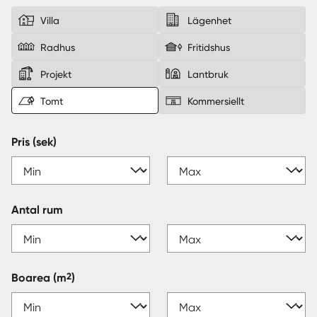
Villa
Lägenhet
Sverige
|
Spanien
Radhus
Fritidshus
Projekt
Lantbruk
Tomt
Kommersiellt
Pris (sek)
Antal rum
2
Boarea
(m
)