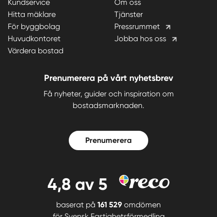
Kundservice
Om oss
Hitta mäklare
Tjänster
För byggbolag
Pressrummet
Huvudkontoret
Jobba hos oss
Värdera bostad
Prenumerera på vårt nyhetsbrev
Få nyheter, guider och inspiration om
bostadsmarknaden.
Prenumerera
4,8
av 5
baserat på
161 529
omdömen
för
Svensk Fastighetsförmedling