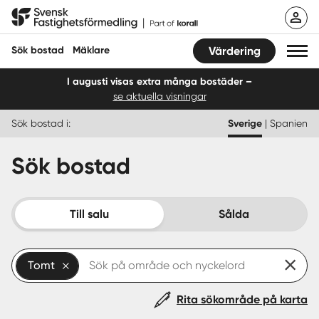
Hoppa
Svensk Fastighetsförmedling
till
innehåll
Sök bostad
Mäklare
Värdering
I augusti visas extra många bostäder –
se aktuella visningar
Sök bostad
Sök bostad i:
Sverige
|
Spanien
Hitta mäklare
Sök bostad
Sälja
Köpa
Till salu
Sålda
Guider
Tomt
Start
Rita sökområde på karta
Logga in