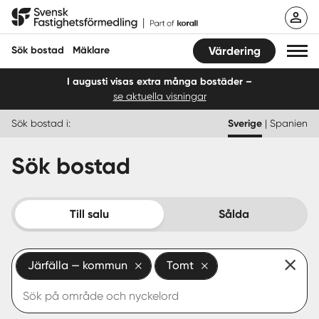
Hoppa
Svensk Fastighetsförmedling
till
innehåll
Sök bostad
Mäklare
Värdering
I augusti visas extra många bostäder –
se aktuella visningar
Sök bostad
Sök bostad i:
Sverige
|
Spanien
Hitta mäklare
Sök bostad
Sälja
Köpa
Till salu
Sålda
Guider
Järfälla — kommun
Tomt
Start
Logga in