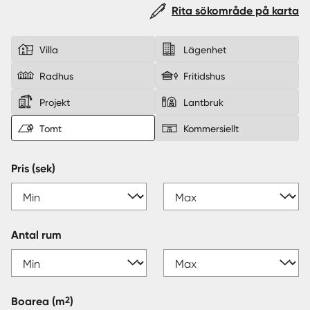
Rita sökområde på karta
Sverige
|
Spanien
Villa
Lägenhet
Radhus
Fritidshus
Projekt
Lantbruk
Tomt
Kommersiellt
Pris (sek)
Antal rum
2
Boarea
(m
)