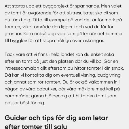
Att starta upp ett byggprojekt är spännande. Men valet
av tomt är avgörande för att slutresultatet ska bli som
du tänkt dig. Titta till exempel på vad det är för mark på
tomten, vilket område den ligger i och vad du får för
grannar. Kolla också upp vad som gäller när det kommer
till bygglov för att slippa tråkiga överraskningar.
Tack vare att vi finns i hela landet kan du enkelt söka
efter en tomt på just den platsen där du vill bo. Gör en
intresseanmälan allt eftersom du hittar tomter i din smak.
Då kan vi kontakta dig om eventuell
visning
,
budgivning
och annat som rör tomten. Du är också välkommen in i
någon av
våra bobutiker
, där våra mäklare med koll på
närområdet gärna hjälper dig att hitta den tomt som
passar bäst för dig.
Guider och tips för dig som letar
efter tomter till salu