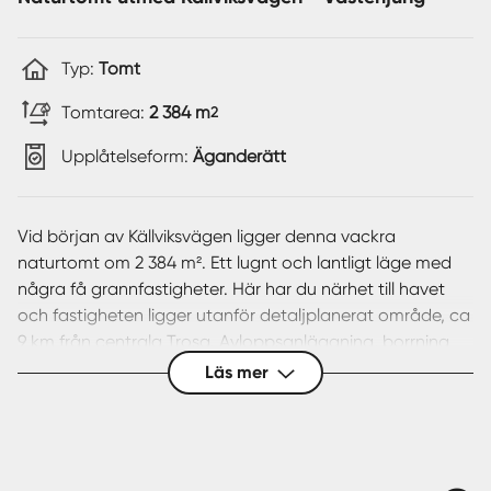
Typ:
Tomt
Tomtarea:
2 384 m
2
Upplåtelseform:
Äganderätt
Vid början av Källviksvägen ligger denna vackra
naturtomt om 2 384 m². Ett lugnt och lantligt läge med
några få grannfastigheter. Här har du närhet till havet
och fastigheten ligger utanför detaljplanerat område, ca
9 km från centrala Trosa. Avloppsanläggning, borrning
för eget vatten och elanslutning tillkommer.
Läs mer
Förhandsbesked finns för byggnation av hus om 200 m²
(byggyta) i 1 1/2 -plan. Fiber finns framdraget till
tomtgräns. Grannfastigheten är också till salu, köper du
båda kan det bli ett rabatterat pris.