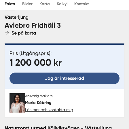
Fakta
Bilder
Karta
Kalkyl
Kontakt
Sverige
|
Spanien
Västerljung
Avlebro Fridhäll 3
Se på karta
Pris (Utgångspris):
1 200 000 kr
Jag är intresserad
Ansvarig mäklare
Maria Kåbring
Läs mer och kontakta mig
Naturtomt utmed Källviksvägen - Västerljung