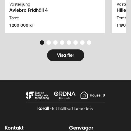
Västerljung
Västerl
Avlebro Fridhäll 4
Hillest
Tomt
Tomt
1 200 000 kr
1 190 0
Visa fler
Kontakt
Genvägar