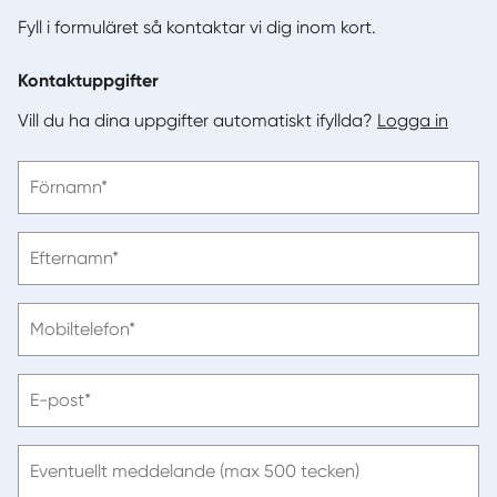
Fyll i formuläret så kontaktar vi dig inom kort.
Kontaktuppgifter
Vill du ha dina uppgifter automatiskt ifyllda?
Logga in
Vänligen
Förnamn*
ange
förnamn
Vänligen
Efternamn*
ange
efternamn
Vänligen
Mobiltelefon*
ange
telefonnummer
Vänligen
E-post*
ange
e-
post
Eventuellt meddelande (max 500 tecken)