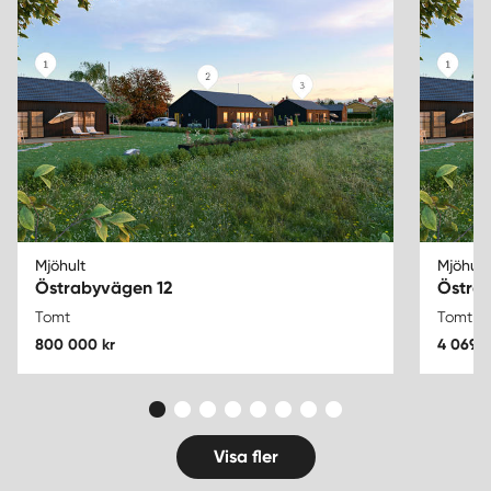
Mjöhult
Mjöhult
Östrabyvägen 12
Östra
Tomt
Tomt
800 000 kr
4 069 5
Visa fler