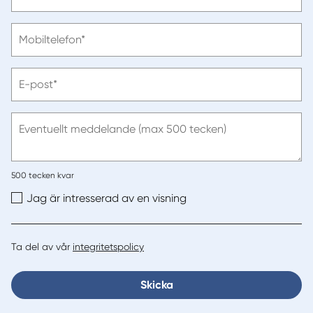
ange
efternamn
Vänligen
Mobiltelefon*
ange
telefonnummer
Vänligen
E-post*
ange
e-
post
Eventuellt meddelande (max 500 tecken)
500
tecken kvar
Jag är intresserad av en visning
Ta del av vår
integritetspolicy
Skicka