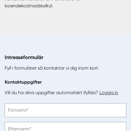
boendekostnadskalkyl.
Intresseformulär
Fyll i formuläret så kontaktar vi dig inom kort.
Kontaktuppgifter
Vill du ha dina uppgifter automatiskt ifyllda?
Logga in
Vänligen
Förnamn*
ange
förnamn
Vänligen
Efternamn*