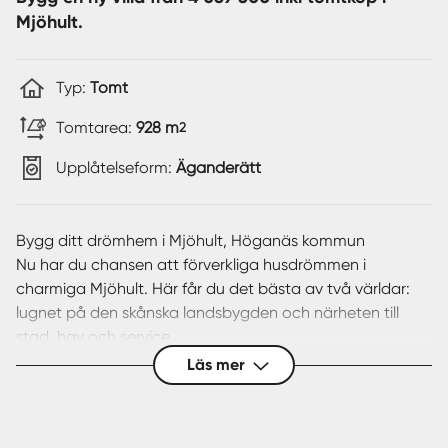
Mjöhult.
Typ:
Tomt
Tomtarea:
928 m
2
Upplåtelseform:
Äganderätt
Bygg ditt drömhem i Mjöhult, Höganäs kommun
Nu har du chansen att förverkliga husdrömmen i
charmiga Mjöhult. Här får du det bästa av två världar:
lugnet på den skånska landsbygden och närheten till
stad, hav och service .
Läs mer
Livskvalitet i hjärtat av Kullahalvön
Mjöhult är en plats med stark gemenskap, vacker natur