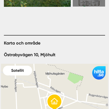
överväldigande? Eller har du kanske en tomt med
bilder
begränsat utrymme eller liten byggrätt? Då är Villa Ängö
det perfekta valet för dig!
Villa Ekeskär från4 342 500 kr
Villa Ekeskär är ett hus med välplanerad planlösning. Ett
smart hus där mycket ryms på liten yta.
Karta och område
Trots sin nätta yta finns det tre sovrum, generöst badrum
och dessutom en klädkammare i anslutning till
Östrabyvägen 10, Mjöhult
sovrummet som efterfrågas av många. I de sociala
ytorna finns en vägg som skärmar av kök och
vardagsrum. Den väggen kan du välja att plocka bort för
Satellit
att få en mer öppen planlösning. Ytterligare en smart
justering du kan göra är att sätta in en dörr till barn-och
ungdomsavdelningen eller göra en avskild del för dina
gäster.
Med ett stramare uttryck med indragen takfot och