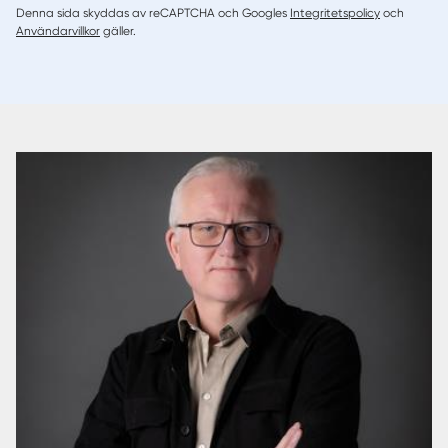
Denna sida skyddas av reCAPTCHA och Googles
Integritetspolicy
och
Användarvillkor
gäller.