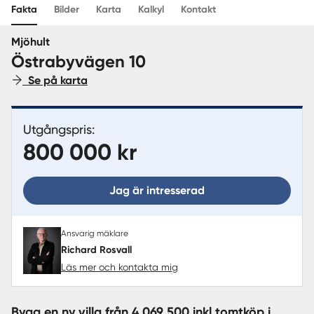
Fakta
Bilder
Karta
Kalkyl
Kontakt
Sverige
|
Spanien
Mjöhult
Östrabyvägen 10
Se på karta
Utgångspris:
800 000 kr
Jag är intresserad
Ansvarig mäklare
Richard Rosvall
Läs mer och kontakta mig
Bygg en ny villa från 4 069 500 inkl tomtköp i