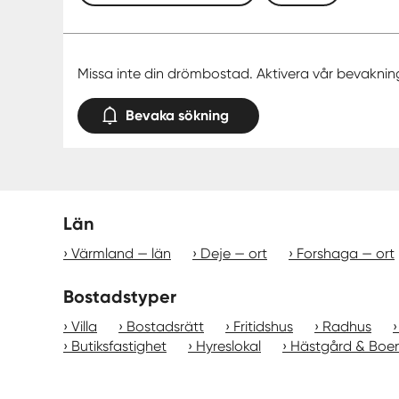
Missa inte din drömbostad. Aktivera vår bevaknin
Bevaka sökning
Län
Värmland — län
Deje — ort
Forshaga — ort
Bostadstyper
Villa
Bostadsrätt
Fritidshus
Radhus
Butiksfastighet
Hyreslokal
Hästgård & Boe