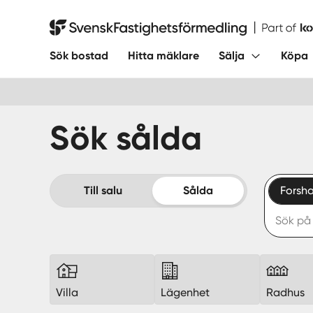
Hoppa
till
Svensk Fastighetsförmedling
innehåll
Sök bostad
Hitta mäklare
Sälja
Köpa
Sök sålda
Till salu
Sålda
Forsh
Villa
Lägenhet
Radhus