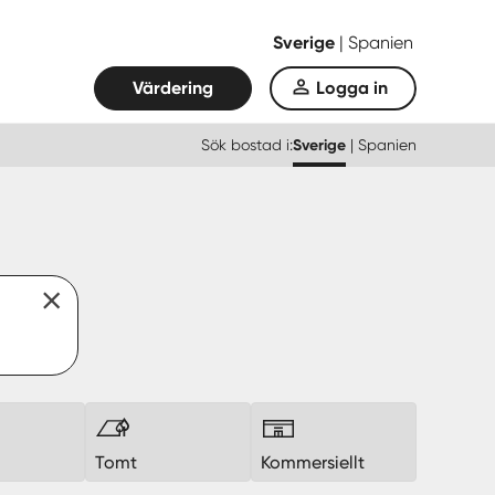
Sverige
|
Spanien
Värdering
Logga in
Sök bostad i:
Sverige
|
Spanien
k
Tomt
Kommersiellt