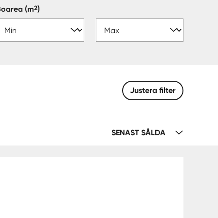
2
Boarea
(m
)
Justera filter
SENAST SÅLDA