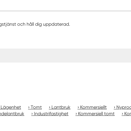
gstjänst och håll dig uppdaterad.
Lägenhet
Tomt
Lantbruk
Kommersiellt
Nyprod
ndelantbruk
Industrifastighet
Kommersiell tomt
Kon