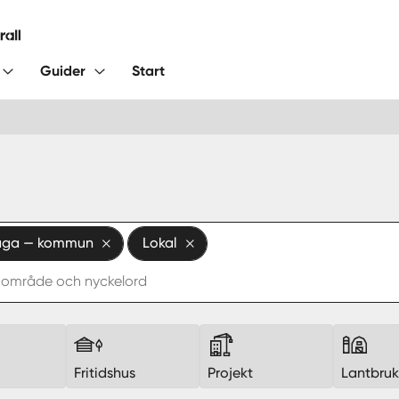
Guider
Start
aga — kommun
Lokal
Fritidshus
Projekt
Lantbru