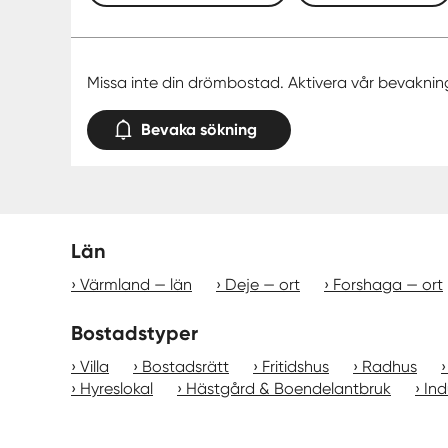
Missa inte din drömbostad. Aktivera vår bevaknin
Bevaka sökning
Län
Värmland — län
Deje — ort
Forshaga — ort
Bostadstyper
Villa
Bostadsrätt
Fritidshus
Radhus
Hyreslokal
Hästgård & Boendelantbruk
Ind