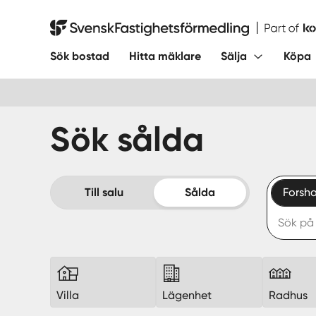
Hoppa
till
Svensk Fastighetsförmedling
innehåll
Sök bostad
Hitta mäklare
Sälja
Köpa
Sök sålda
Till salu
Sålda
Forsh
Villa
Lägenhet
Radhus