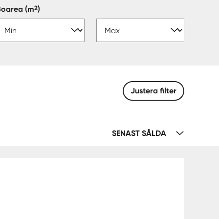
2
Boarea
(m
)
Justera filter
SENAST SÅLDA