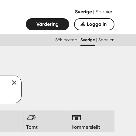
Sverige
|
Spanien
Värdering
Logga in
Sök bostad i:
Sverige
|
Spanien
k
Tomt
Kommersiellt