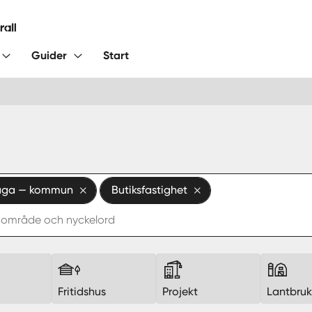
Guider
Start
aga — kommun
Butiksfastighet
Fritidshus
Projekt
Lantbru