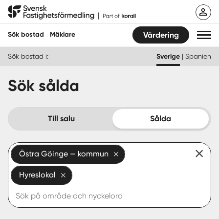
Hoppa
Svensk Fastighetsförmedling
till
innehåll
Sök bostad
Mäklare
Värdering
Sök bostad i:
Sverige
|
Spanien
Sök bostad
Sök sålda
Hitta mäklare
Sälja
Till salu
Sålda
Köpa
Östra Göinge — kommun
Guider
Hyreslokal
Start
Logga in