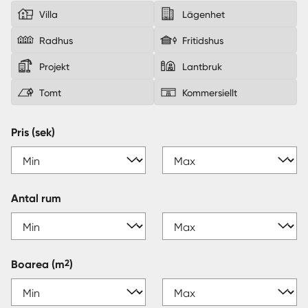
Villa
Lägenhet
Sverige
|
Spanien
Radhus
Fritidshus
Projekt
Lantbruk
Tomt
Kommersiellt
Pris (sek)
Antal rum
2
Boarea
(m
)