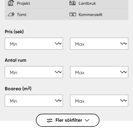
Projekt
Lantbruk
Sverige
|
Spanien
Tomt
Kommersiellt
Pris (sek)
Antal rum
2
Boarea
(m
)
Fler sökfilter