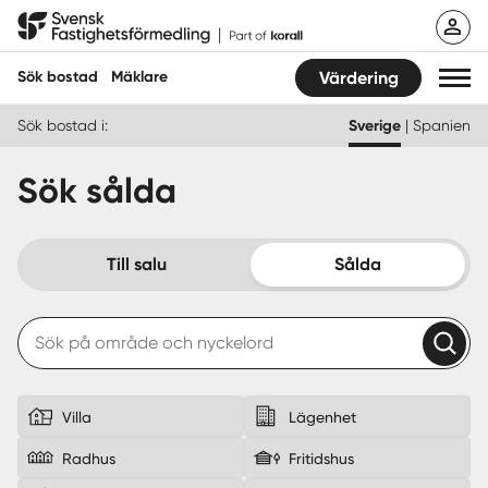
Hoppa
Svensk Fastighetsförmedling
till
innehåll
Sök bostad
Mäklare
Värdering
Sök bostad i:
Sverige
|
Spanien
Sök bostad
Sök sålda
Hitta mäklare
Sälja
Till salu
Sålda
Köpa
Guider
Start
Villa
Lägenhet
Radhus
Fritidshus
Logga in