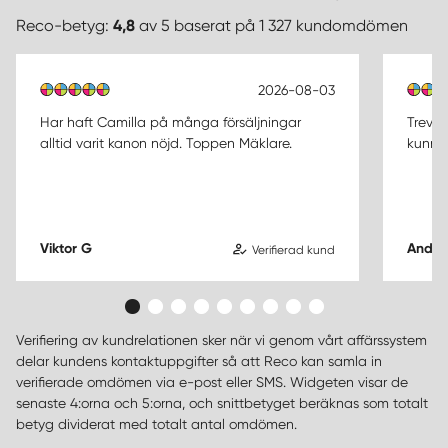
Reco-betyg:
4,8
av 5 baserat på 1 327 kundomdömen
2026-08-03
Har haft Camilla på många försäljningar
Trevli
alltid varit kanon nöjd. Toppen Mäklare.
kunnig.
Viktor G
Andre
Verifierad kund
Verifiering av kundrelationen sker när vi genom vårt affärssystem
delar kundens kontaktuppgifter så att Reco kan samla in
verifierade omdömen via e-post eller SMS. Widgeten visar de
senaste 4:orna och 5:orna, och snittbetyget beräknas som totalt
betyg dividerat med totalt antal omdömen.