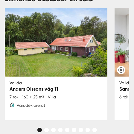
Vallda
Vallda
Anders Olssons väg 11
Sandö
2
7 rok
160 + 25 m
Villa
6 rok
Varudeklarerat