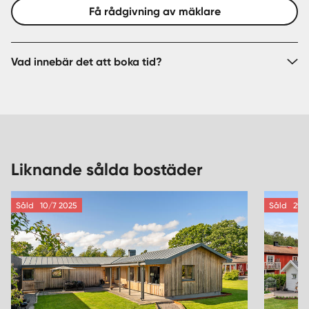
Få rådgivning av mäklare
Vad innebär det att boka tid?
Liknande sålda bostäder
Såld
10/7 2025
Såld
29/3