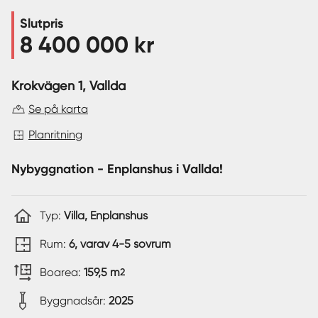
Slutpris
Sverige
|
Spanien
8 400 000 kr
Krokvägen 1
, Vallda
Se på karta
Planritning
Nybyggnation - Enplanshus i Vallda!
Typ:
Villa, Enplanshus
Rum:
6, varav 4-5 sovrum
Boarea:
159,5 m
2
Byggnadsår:
2025