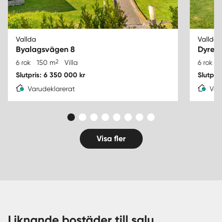
Vallda
Vallda
Byalagsvägen 8
Dyres
2
6 rok
150 m
Villa
6 rok
1
Slutpris: 6 350 000 kr
Slutpri
Varudeklarerat
Var
Visa fler
Liknande bostäder till salu