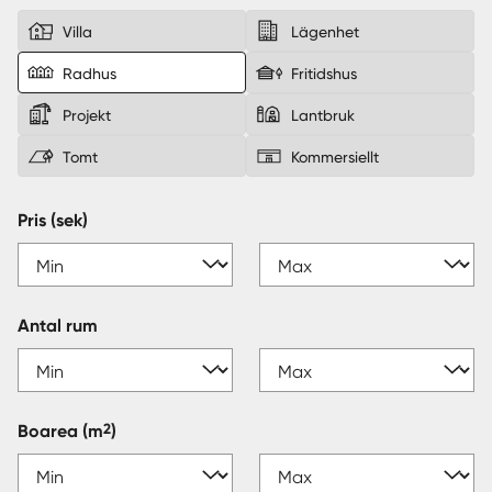
Villa
Lägenhet
Sverige
|
Spanien
Radhus
Fritidshus
Projekt
Lantbruk
Tomt
Kommersiellt
Pris (sek)
Antal rum
2
Boarea
(m
)