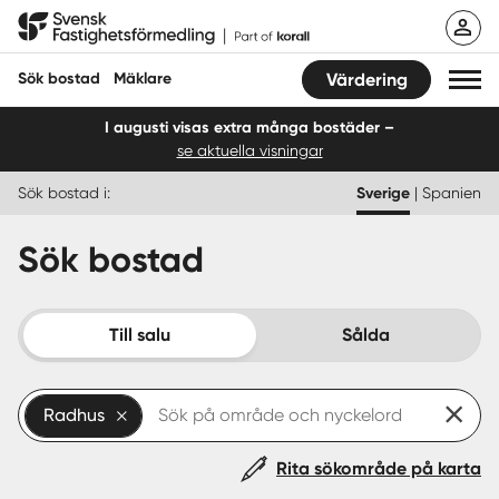
Hoppa
Svensk Fastighetsförmedling
till
innehåll
Sök bostad
Mäklare
Värdering
I augusti visas extra många bostäder –
se aktuella visningar
Sök bostad
Sök bostad i:
Sverige
|
Spanien
Hitta mäklare
Sök bostad
Sälja
Köpa
Till salu
Sålda
Guider
Radhus
Start
Rita sökområde på karta
Logga in