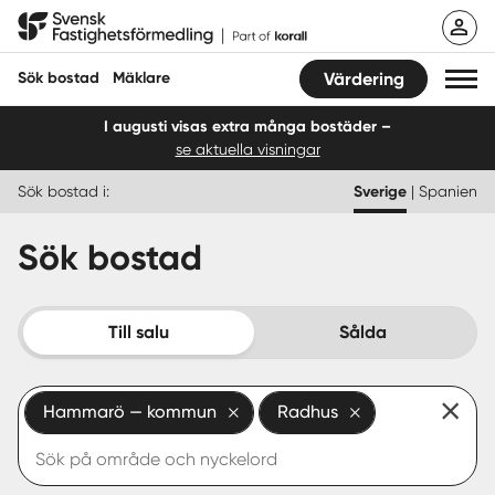
Hoppa
Svensk Fastighetsförmedling
till
innehåll
Sök bostad
Mäklare
Värdering
I augusti visas extra många bostäder –
se aktuella visningar
Sök bostad
Sök bostad i:
Sverige
|
Spanien
Hitta mäklare
Sök bostad
Sälja
Köpa
Till salu
Sålda
Guider
Hammarö — kommun
Radhus
Start
Logga in