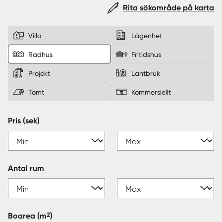
Rita sökområde på karta
Sverige
|
Spanien
Villa
Lägenhet
Radhus
Fritidshus
Projekt
Lantbruk
Tomt
Kommersiellt
Pris (sek)
Antal rum
2
Boarea
(m
)