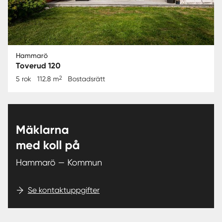
Hammarö
Toverud 120
2
5 rok
112.8 m
Bostadsrätt
Mäklarna
med koll på
Hammarö — Kommun
Se kontaktuppgifter