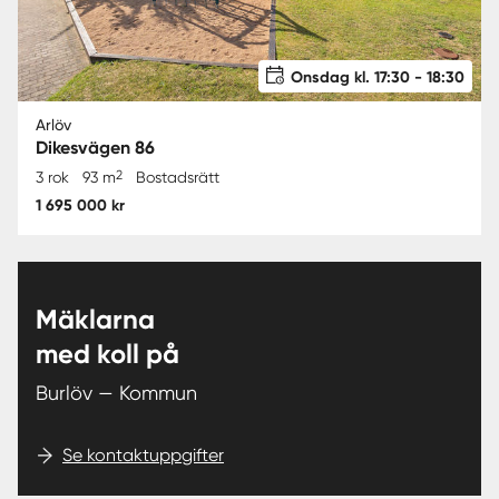
Onsdag kl. 17:30 - 18:30
Arlöv
Dikesvägen 86
2
3 rok
93 m
Bostadsrätt
1 695 000 kr
Mäklarna
med koll på
Burlöv — Kommun
Se kontaktuppgifter