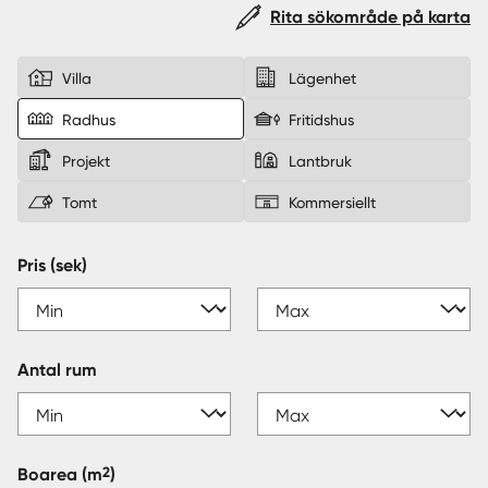
Rita sökområde på karta
Sverige
|
Spanien
Villa
Lägenhet
Radhus
Fritidshus
Projekt
Lantbruk
Tomt
Kommersiellt
Pris (sek)
Antal rum
2
Boarea
(m
)