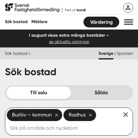
Hoppa
Svensk Fastighetsförmedling
till
innehåll
Sök bostad
Mäklare
Värdering
I augusti visas extra många bostäder –
se aktuella visningar
Sök bostad
Sök bostad i:
Sverige
|
Spanien
Hitta mäklare
Sök bostad
Sälja
Köpa
Till salu
Sålda
Guider
Burlöv — kommun
Radhus
Start
Logga in