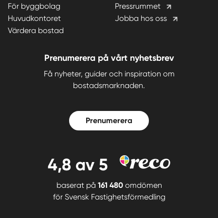
För byggbolag
Pressrummet
Huvudkontoret
Jobba hos oss
Värdera bostad
Prenumerera på vårt nyhetsbrev
Få nyheter, guider och inspiration om
bostadsmarknaden.
Prenumerera
4,8
av 5
baserat på
161 480
omdömen
för
Svensk Fastighetsförmedling