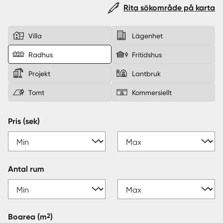
Rita sökområde på karta
Sverige
|
Spanien
Villa
Lägenhet
Radhus
Fritidshus
Projekt
Lantbruk
Tomt
Kommersiellt
Pris (sek)
Antal rum
2
Boarea
(m
)