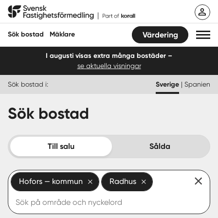
Hoppa
Svensk Fastighetsförmedling
till
innehåll
Sök bostad
Mäklare
Värdering
I augusti visas extra många bostäder –
se aktuella visningar
Sök bostad
Sök bostad i:
Sverige
|
Spanien
Hitta mäklare
Sök bostad
Sälja
Köpa
Till salu
Sålda
Guider
Hofors — kommun
Radhus
Start
Logga in