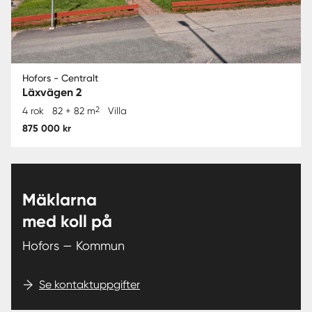
Hofors - Centralt
Läxvägen 2
2
4 rok
82 + 82 m
Villa
875 000 kr
Mäklarna
med koll på
Hofors — Kommun
Se kontaktuppgifter