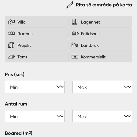
Rita sökområde på karta
Sverige
|
Spanien
Villa
Lägenhet
Radhus
Fritidshus
Projekt
Lantbruk
Tomt
Kommersiellt
Pris (sek)
Antal rum
2
Boarea
(m
)