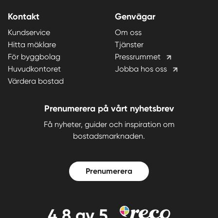
Kontakt
Genvägar
Kundservice
Om oss
Hitta mäklare
Tjänster
För byggbolag
Pressrummet
Huvudkontoret
Jobba hos oss
Värdera bostad
Prenumerera på vårt nyhetsbrev
Få nyheter, guider och inspiration om
bostadsmarknaden.
Prenumerera
4,8
av 5