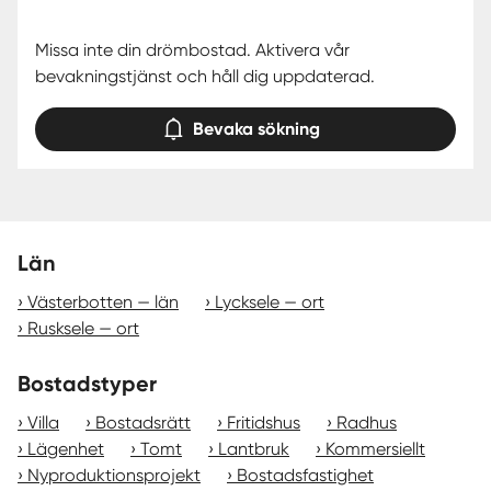
Missa inte din drömbostad. Aktivera vår
bevakningstjänst och håll dig uppdaterad.
Bevaka sökning
Län
Västerbotten — län
Lycksele — ort
Rusksele — ort
Bostadstyper
Villa
Bostadsrätt
Fritidshus
Radhus
Lägenhet
Tomt
Lantbruk
Kommersiellt
Nyproduktionsprojekt
Bostadsfastighet