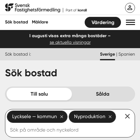
Hoppa
Svensk Fastighetsförmedling
till
innehåll
Sök bostad
Mäklare
Värdering
I augusti visas extra många bostäder –
se aktuella visningar
Sök bostad
Sök bostad i:
Sverige
|
Spanien
Hitta mäklare
Sök bostad
Sälja
Köpa
Till salu
Sålda
Guider
Lycksele — kommun
Nyproduktion
Start
Logga in