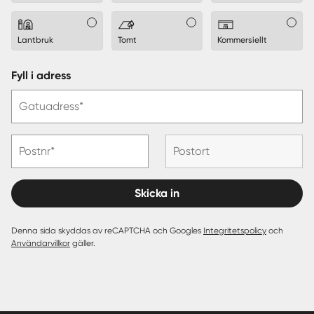
Lantbruk
Tomt
Kommersiellt
Fyll i adress
Gatuadress*
Postnr*
Postort
Skicka in
Denna sida skyddas av reCAPTCHA och Googles
Integritetspolicy
och
Användarvillkor
gäller.