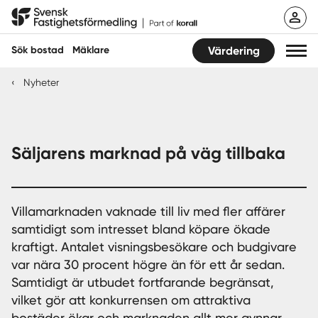
Hoppa
Svensk Fastighetsförmedling
till
innehåll
Sök bostad
Mäklare
Värdering
‹
Nyheter
Sök bostad
Hitta mäklare
Säljarens marknad på väg tillbaka
Sälja
Köpa
Villamarknaden vaknade till liv med fler affärer
samtidigt som intresset bland köpare ökade
Guider
kraftigt. Antalet visningsbesökare och budgivare
var nära 30 procent högre än för ett år sedan.
Start
Samtidigt är utbudet fortfarande begränsat,
vilket gör att konkurrensen om attraktiva
Logga in
bostäder ökar och marknaden allt mer gynnar