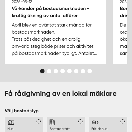
2026-05-12
2026-
Vårkänslor på bostadsmarknaden -
Bosta
kraftig ökning av antal affärer
drive
April blev en oväntat stark månad för
De ny
bostadsmarknaden.
oroli
Trots
påskledighet
och en orolig
ökade
omvärld steg både priser och aktivitet
mars.
på bostadsmarknaden tydligt. Antalet
samti
bostadsrättsaffärer ökade med över 18
kraft
procent jämfört med samma månad i
kan k
fjol, samtidigt som
priserna steg omkring
att de
1 procent för både bostadsrätter och
vilke
villor i landet som helhet. Störst
efter
Få rådgivning av en lokal mäklare
uppgång syns i storstäderna, där
affäre
Stockholm och Göteborg driver en ny,
lägre
mer aktiv marknad
där f
ler går på
slute
Välj bostadstyp
visningar, fler deltar i budgivningar och
sälja
fler väljer att genomföra sina
Hus
Bostadsrätt
Fritidshus
bostadsplaner
.