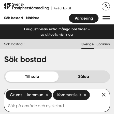
Hoppa
Svensk Fastighetsförmedling
till
innehåll
Sök bostad
Mäklare
Värdering
I augusti visas extra många bostäder –
se aktuella visningar
Sök bostad
Sök bostad i:
Sverige
|
Spanien
Hitta mäklare
Sök bostad
Sälja
Köpa
Till salu
Sålda
Guider
Grums — kommun
Kommersiellt
Start
Logga in