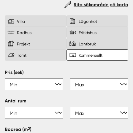
Rita sökområde på karta
Sverige
|
Spanien
Villa
Lägenhet
Radhus
Fritidshus
Projekt
Lantbruk
Tomt
Kommersiellt
Pris (sek)
Antal rum
2
Boarea
(m
)