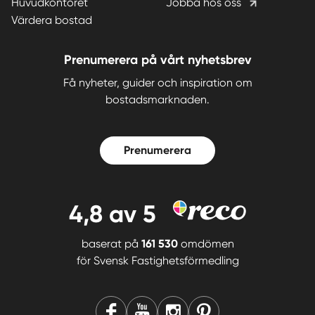
Huvudkontoret
Jobba hos oss
Värdera bostad
Prenumerera på vårt nyhetsbrev
Få nyheter, guider och inspiration om
bostadsmarknaden.
Prenumerera
4,8
av 5
baserat på
161 530
omdömen
för
Svensk Fastighetsförmedling