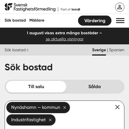
Hoppa
Svensk Fastighetsförmedling
till
innehåll
Sök bostad
Mäklare
Värdering
I augusti visas extra många bostäder –
se aktuella visningar
Sök bostad
Sök bostad i:
Sverige
|
Spanien
Hitta mäklare
Sök bostad
Sälja
Köpa
Till salu
Sålda
Guider
Nynäshamn — kommun
Start
Industrifastighet
Logga in