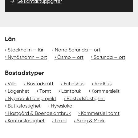
Se kontaktuppgifter
Län
Stockholm — län
Norra Sorunda — ort
Nynäshamn — ort
Ösmo — ort
Sorunda — ort
Bostadstyper
Villa
Bostadsrätt
Fritidshus
Radhus
Lägenhet
Tomt
Lantbruk
Kommersiellt
Nyproduktionsprojekt
Bostadsfastighet
Butiksfastighet
Hyreslokal
Hästgård & Boendelantbruk
Kommersiell tomt
Kontorsfastighet
Lokal
Skog & Mark