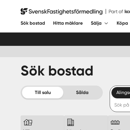
Hoppa
till
Svensk Fastighetsförmedling
innehåll
Sök bostad
Hitta mäklare
Sälja
Köpa
Sök bostad
Till salu
Sålda
Alings