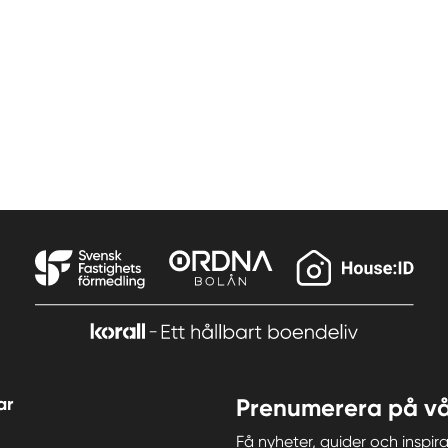
ar
Prenumerera på vå
Få nyheter, guider och insp