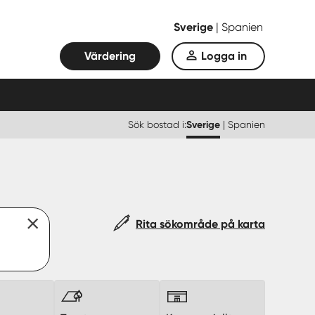
Sverige
|
Spanien
Värdering
Logga in
Sök bostad i:
Sverige
|
Spanien
Rita sökområde på karta