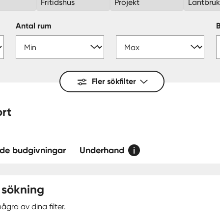
Fritidshus
Projekt
Lantbru
Antal rum
Fler sökfilter
 — ort
de budgivningar
Underhand
 sökning
ågra av dina filter.