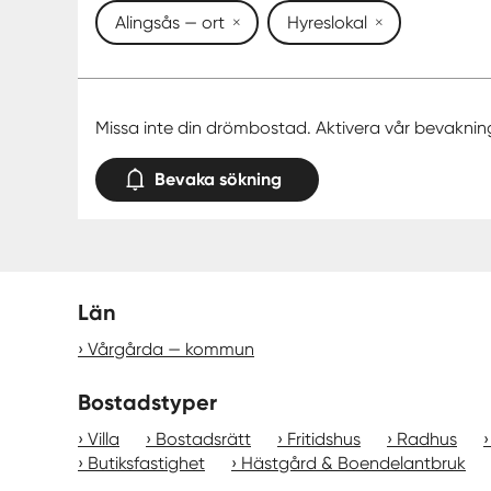
Alingsås — ort
Hyreslokal
Missa inte din drömbostad. Aktivera vår bevaknin
Bevaka sökning
Län
Vårgårda — kommun
Bostadstyper
Villa
Bostadsrätt
Fritidshus
Radhus
Butiksfastighet
Hästgård & Boendelantbruk