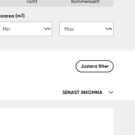
k
Tomt
Kommersiellt
2
Boarea
(m
)
Justera filter
SENAST INKOMNA