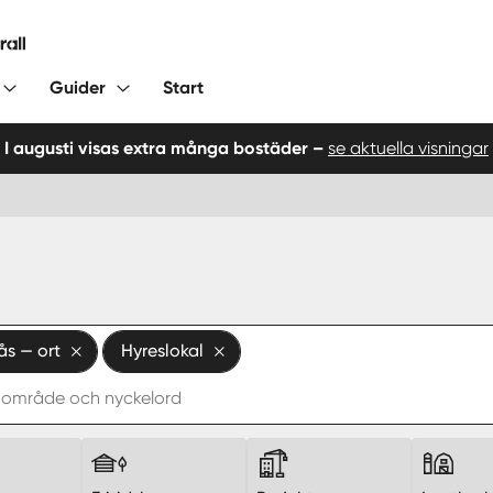
Guider
Start
I augusti visas extra många bostäder –
se aktuella visningar
ås — ort
Hyreslokal