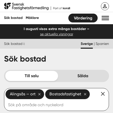
Hoppa
Svensk Fastighetsförmedling
till
innehåll
Sök bostad
Mäklare
Värdering
I augusti visas extra många bostäder –
se aktuella visningar
Sök bostad
Sök bostad i:
Sverige
|
Spanien
Hitta mäklare
Sök bostad
Sälja
Köpa
Till salu
Sålda
Guider
Alingsås — ort
Bostadsfastighet
Start
Logga in