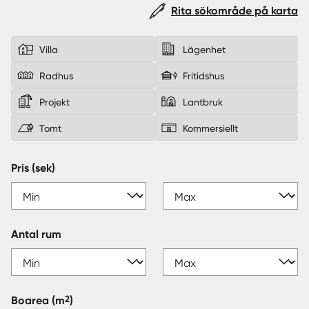
Rita sökområde på karta
Sverige
|
Spanien
Villa
Lägenhet
Radhus
Fritidshus
Projekt
Lantbruk
Tomt
Kommersiellt
Pris (sek)
Antal rum
2
Boarea
(m
)