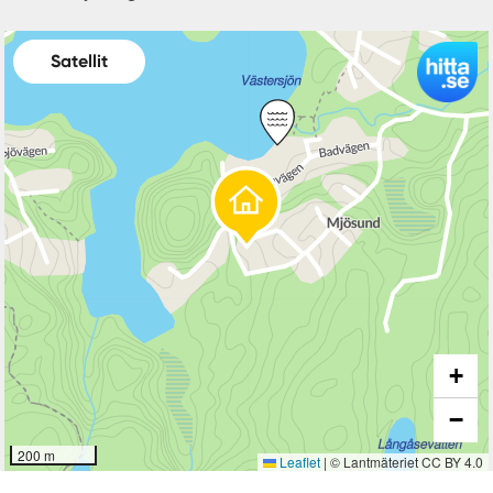
Satellit
+
−
200 m
Leaflet
|
© Lantmäteriet CC BY 4.0