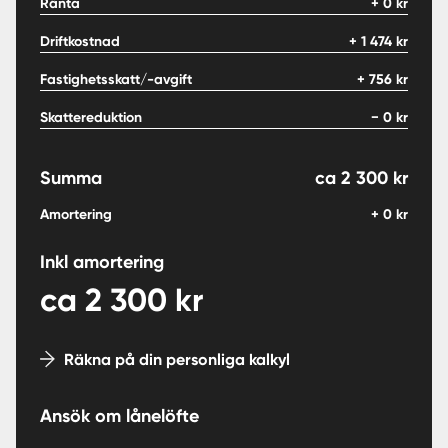
Ränta
+
0
kr
Driftkostnad
+
1 474
kr
Fastighetsskatt/-avgift
+
756
kr
Skattereduktion
−
0
kr
Summa
ca
2 300
kr
Amortering
+
0
kr
Inkl amortering
ca
2 300
kr
Räkna på din personliga kalkyl
Ansök om lånelöfte