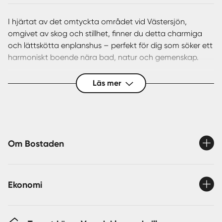
I hjärtat av det omtyckta området vid Västersjön,
omgivet av skog och stillhet, finner du detta charmiga
och lättskötta enplanshus – perfekt för dig som söker ett
harmoniskt boende nära bad, natur och gemenskap.
Huset erbjuder ett rymligt vardagsrum med braskamin
Läs mer
som bidrar med både värme och trivsel under årets
kallare månader. Rummet har gott om plats för
soffgrupp och matplats och utgör hemmets naturliga
samlingsyta. Köket ligger separat och har även det plats
för köksbord, vilket ger möjlighet till både
Om Bostaden
vardagsmiddagar och enklare umgänge.
Vidare finns ett sovrum, ett duschrum med duschkabin
Ekonomi
och tvättmaskin, separat toalett samt praktiskt
förrådsutrymme.