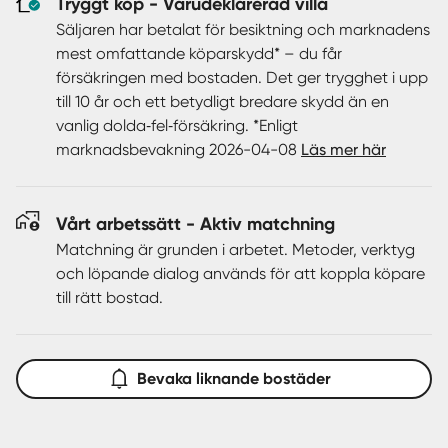
Tryggt köp - Varudeklarerad villa
Från huset nås den stora altanen med soligt läge – en
underbar plats för lata sommardagar, grillkvällar och
Säljaren har betalat för besiktning och marknadens
umgänge. Intill finns grannar, men skogen runtom bidrar
mest omfattande köparskydd* – du får
till en tydlig närvaro av natur och en lugn känsla.
försäkringen med bostaden. Det ger trygghet i upp
till 10 år och ett betydligt bredare skydd än en
På fastigheten finns även en gäststuga med egen altan,
vanlig dolda‑fel‑försäkring. *Enligt
perfekt för övernattande gäster, tonårsbarn eller som
marknadsbevakning 2026-04-08
Läs mer här
hemmakontor.
Här bor du endast ett par minuters promenad från
Vårt arbetssätt - Aktiv matchning
Västersjöns badplats, där du kan njuta av svalkande
Matchning är grunden i arbetet. Metoder, verktyg
dopp under sommaren. Området präglas av fina
och löpande dialog används för att koppla köpare
promenadstråk, svamp- och bärrika skogar samt en
till rätt bostad.
trevlig gemenskap.
Detta är ett idealiskt boende för dig som söker något
Bevaka liknande bostäder
mindre och lättskött – oavsett om du letar efter ett
permanent hem, ett fritidsboende eller en plats för
avkoppling och återhämtning. Här kombineras lugn och