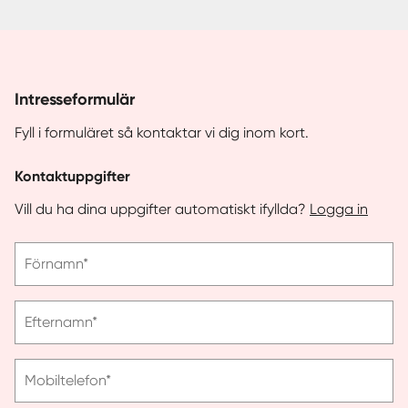
Intresseformulär
Fyll i formuläret så kontaktar vi dig inom kort.
Kontaktuppgifter
Vill du ha dina uppgifter automatiskt ifyllda?
Logga in
Vänligen
Förnamn*
ange
förnamn
Vänligen
Efternamn*
ange
efternamn
Vänligen
Mobiltelefon*
ange