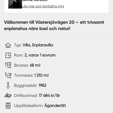
Läs mer och kontakta mig
Välkommen till Västersjövägen 20 – ett trivsamt
enplanshus nära bad och natur!
Typ:
Villa, Enplansvilla
Rum:
2, varav 1 sovrum
Boarea:
68 m
2
Tomtarea:
1 210 m
2
Byggnadsår:
1982
Driftkostnad:
17 684 kr/år
Upplåtelseform:
Äganderätt