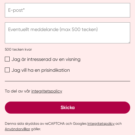
telefonnummer
Vänligen
E-post*
ange
e-
post
Eventuellt meddelande (max 500 tecken)
500
tecken kvar
Jag är intresserad av en visning
Jag vill ha en prisindikation
Ta del av vår
integritetspolicy
Skicka
Denna sida skyddas av reCAPTCHA och Googles
Integritetspolicy
och
Användarvillkor
gäller.