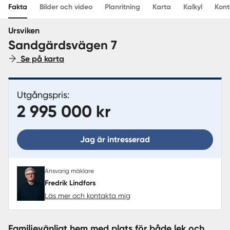
Fakta
Bilder och video
Planritning
Karta
Kalkyl
Kont
Sverige
|
Spanien
Ursviken
Sandgärdsvägen 7
Se på karta
Utgångspris:
2 995 000 kr
Jag är intresserad
Ansvarig mäklare
Fredrik Lindfors
Läs mer och kontakta mig
Familjevänligt hem med plats för både lek och