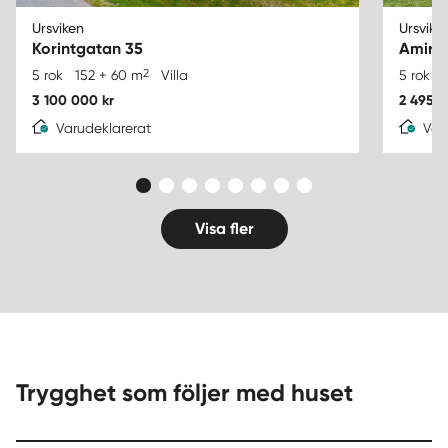
Ursviken
Ursvike
Korintgatan 35
Amira
2
5 rok
152 + 60 m
Villa
5 rok
3 100 000 kr
2 495 0
Varudeklarerat
Var
Visa fler
Trygghet som följer med huset