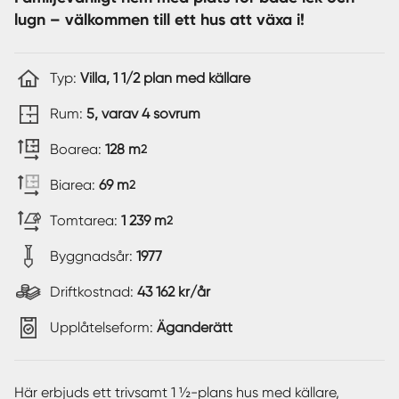
lugn – välkommen till ett hus att växa i!
Typ:
Villa, 1 1/2 plan med källare
Rum:
5, varav 4 sovrum
Boarea:
128 m
2
Biarea:
69 m
2
Tomtarea:
1 239 m
2
Byggnadsår:
1977
Driftkostnad:
43 162 kr/år
Upplåtelseform:
Äganderätt
Här erbjuds ett trivsamt 1 ½-plans hus med källare,