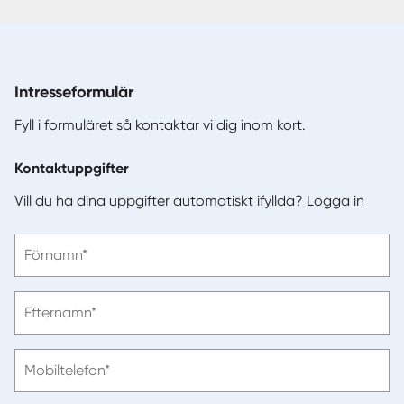
Intresseformulär
Fyll i formuläret så kontaktar vi dig inom kort.
Kontaktuppgifter
Vill du ha dina uppgifter automatiskt ifyllda?
Logga in
Vänligen
Förnamn*
ange
förnamn
Vänligen
Efternamn*
ange
efternamn
Vänligen
Mobiltelefon*
ange
telefonnummer