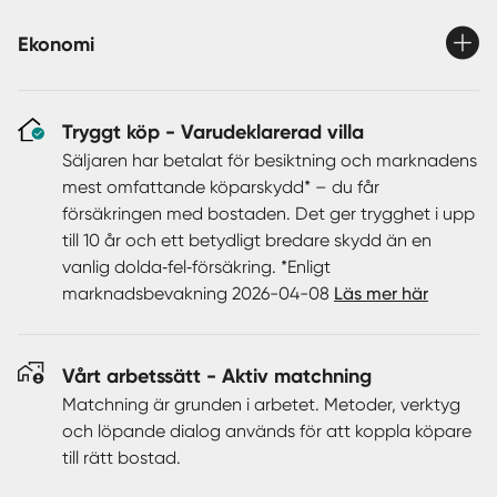
På den skyddade och grönskande tomten finns gott om
plats för lek och spring, och här väntar både lekstuga,
Ekonomi
cykelförråd och förråd på att fyllas med äventyr.
Varmgaraget med tillhörande förråd ger praktisk
förvaring året om.
Tryggt köp - Varudeklarerad villa
En perfekt plats för barn att växa upp och minnen att
Säljaren har betalat för besiktning och marknadens
skapas – kontakta mäklaren redan idag eller anmäl ditt
mest omfattande köparskydd* – du får
intresse via länk!
försäkringen med bostaden. Det ger trygghet i upp
till 10 år och ett betydligt bredare skydd än en
vanlig dolda‑fel‑försäkring. *Enligt
marknadsbevakning 2026-04-08
Läs mer här
Vårt arbetssätt - Aktiv matchning
Matchning är grunden i arbetet. Metoder, verktyg
och löpande dialog används för att koppla köpare
till rätt bostad.