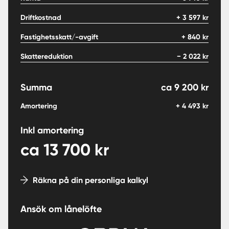
Driftkostnad
+
3 597
kr
Fastighetsskatt/-avgift
+
840
kr
Skattereduktion
−
2 022
kr
Summa
ca
9 200
kr
Amortering
+
4 493
kr
Inkl amortering
ca
13 700
kr
Räkna på din personliga kalkyl
Ansök om lånelöfte