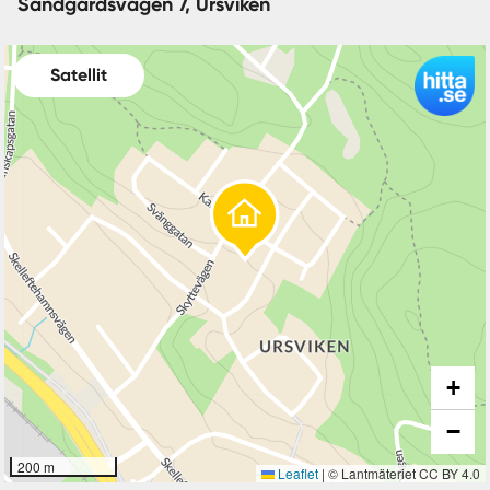
Sandgärdsvägen 7, Ursviken
Satellit
+
−
200 m
Leaflet
|
© Lantmäteriet CC BY 4.0