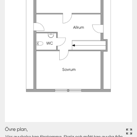
Övre plan,
Viss avvikelse kan förekomma. Skala och mått kan avvika från