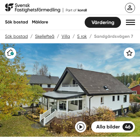
Hoppa
Svensk Fastighetsförmedling
till
innehåll
Sök bostad
Mäklare
Värdering
Sök bostad
/
Skellefteå
/
Villa
/
5 rok
/
Sandgärdsvägen 7
Sök bostad
Varudeklarerat
Spara
Hitta mäklare
Sälja
Köpa
Guider
Start
Video
Alla bilder
46
Logga in