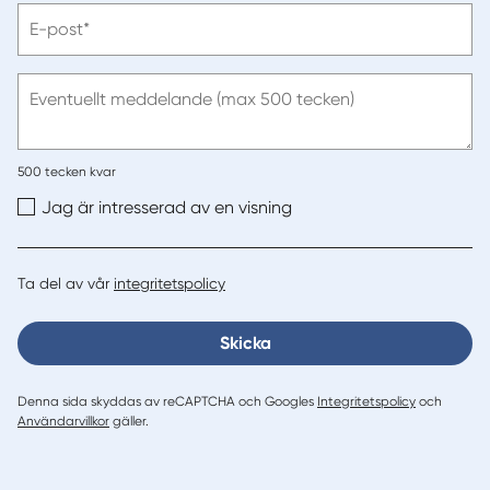
Vänligen
E-post*
ange
e-
post
Eventuellt meddelande (max 500 tecken)
500
tecken kvar
Jag är intresserad av en visning
Ta del av vår
integritetspolicy
Skicka
Denna sida skyddas av reCAPTCHA och Googles
Integritetspolicy
och
Användarvillkor
gäller.