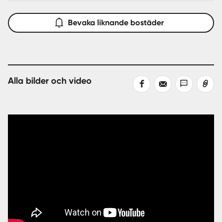
Bevaka liknande bostäder
Alla bilder och video
Dela
Dela
Dela
Kopiera
på
med
med
länk
Facebook
epost
sms