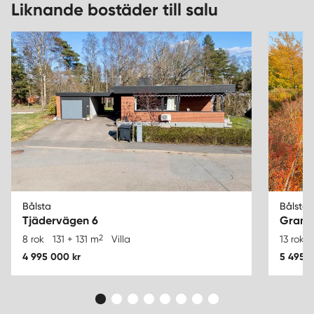
Liknande bostäder till salu
Bålsta
Bålsta
Tjädervägen 6
Grane
2
8 rok
131 + 131 m
Villa
13 rok
4 995 000 kr
5 495 0