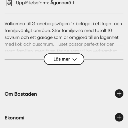
Upplåtelseform:
Äganderätt
Välkomna till Granebergsvägen 17 beläget i ett lugnt och
familjevänligt område. Stor familjevilla med totalt 10
sovrum och ett garage som är omgjord till en lägenhet
med kök och duschrum. Huset passar perfekt för den
stora familjen, men även för de som vill ha verksamhet
hemma med goda uthyrningsmöjligheter. Den omgjorda
Läs mer
garagedelen ger extra möjligheter för uthyrning eller
generationsboende.
Huset är fördelat på entréplan med en öppen och rymlig
hall, matplats med braskamin och utgång till uterum.
Om Bostaden
Vidare hittar vi ett rymligt kök med många arbetsytor
och förvaringsmöjligheter. Ett stort vardagsrum, 4
sovrum och ett helkaklat duschrum.
Ekonomi
På nedervåningen hittas 6 sovrum i bra storlek, gillestuga
med öppen spis, helkaklat duschrum och tvättstuga/kök.