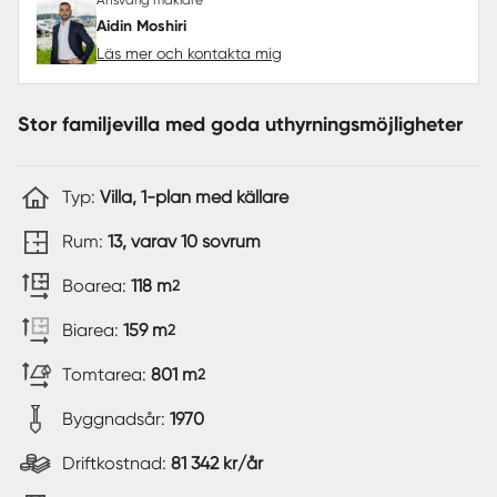
Aidin Moshiri
Läs mer och kontakta mig
Stor familjevilla med goda uthyrningsmöjligheter
Typ:
Villa, 1-plan med källare
Rum:
13, varav 10 sovrum
Boarea:
118 m
2
Biarea:
159 m
2
Tomtarea:
801 m
2
Byggnadsår:
1970
Driftkostnad:
81 342 kr/år