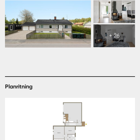
Visa
alla
+ 26
32
bilder
Planritning