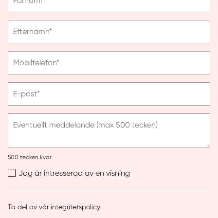
Förnamn*
ange
förnamn
Vänligen
Efternamn*
ange
efternamn
Vänligen
Mobiltelefon*
ange
telefonnummer
Vänligen
E-post*
ange
e-
post
Eventuellt meddelande (max 500 tecken)
500
tecken kvar
Jag är intresserad av en visning
Ta del av vår
integritetspolicy