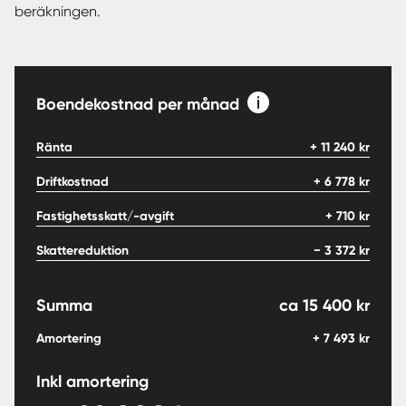
beräkningen.
Boendekostnad per månad
Ränta
+
11 240
kr
Driftkostnad
+
6 778
kr
Fastighetsskatt/-avgift
+
710
kr
Skattereduktion
−
3 372
kr
Summa
ca
15 400
kr
Amortering
+
7 493
kr
Inkl amortering