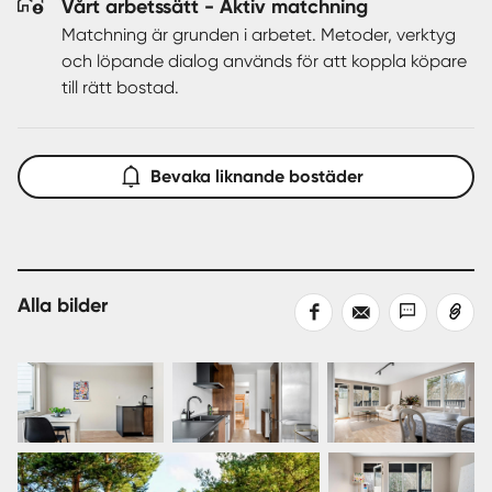
Vårt arbetssätt - Aktiv matchning
Matchning är grunden i arbetet. Metoder, verktyg
och löpande dialog används för att koppla köpare
till rätt bostad.
Bevaka liknande bostäder
Alla bilder
Dela
Dela
Dela
Kopiera
på
med
med
länk
Facebook
epost
sms