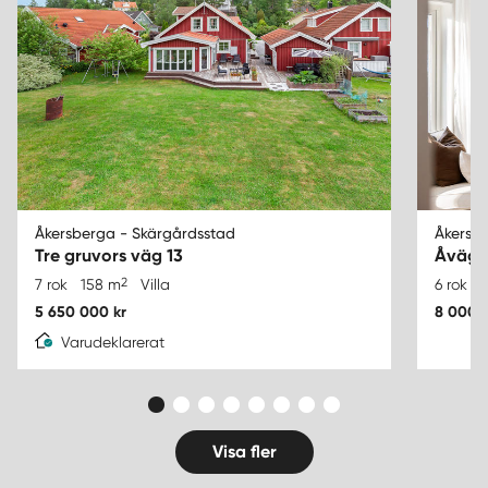
Åkersberga - Skärgårdsstad
Åkersb
Tre gruvors väg 13
Åväge
2
7 rok
158 m
Villa
6 rok
5 650 000 kr
8 000 
Varudeklarerat
Visa fler