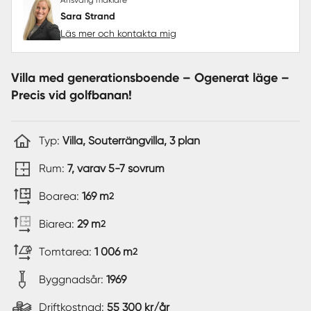
Sara Strand
Läs mer och kontakta mig
Villa med generationsboende – Ogenerat läge –
Precis vid golfbanan!
Typ:
Villa, Souterrängvilla, 3 plan
Rum:
7, varav 5-7 sovrum
Boarea:
169 m
2
Biarea:
29 m
2
Tomtarea:
1 006 m
2
Byggnadsår:
1969
Driftkostnad:
55 300 kr/år