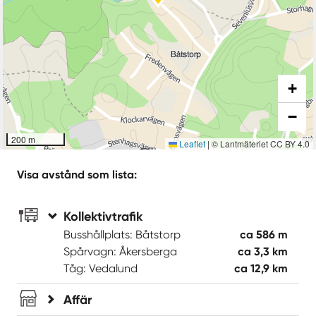
+
−
200 m
Leaflet
|
© Lantmäteriet CC BY 4.0
Visa avstånd som lista:
Kollektivtrafik
Busshållplats: Båtstorp
ca 586 m
Spårvagn: Åkersberga
ca 3,3 km
Tåg: Vedalund
ca 12,9 km
Affär