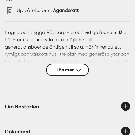
Upplåtelseform:
Äganderätt
I lugna och trygga Båtstorp - precis vid golfbanans 13:e
hål – är nu denna villa med möjlighet till
generationsboende äntligen till salu. Här finner du ett
rymligt och välskött hus i tre plan med generösa ytor och
flexibel planlösning. Entréplanet erbjuder bland annat ett
nyrenoverat kök, 2-3 sovrum, badrum och utgång till
Läs mer
baksidan, tomten och den härliga altanen med ogenerat
läge och utsikt över golfbanan. En trappa upp finner du
ytterligare 3 sovrum och en gästtoalett.
Souterrängplanet är inrett med en självförsörjande
lägenhet som erbjuder allrum, sovalkov, kokvrå och
Om Bostaden
badrum, utanför lägenheten finns en liten uteplats.
Souterrängplanet erbjuder även tvättstuga, gott om
förrådsutrymmen samt ett pannrum med en
Dokument
nyinstallerad, energieffektiv frånluftsvärmepump (2026).