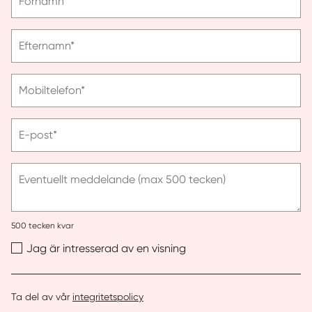
Förnamn*
ange
förnamn
Vänligen
Efternamn*
ange
efternamn
Vänligen
Mobiltelefon*
ange
telefonnummer
Vänligen
E-post*
ange
e-
post
Eventuellt meddelande (max 500 tecken)
500
tecken kvar
Jag är intresserad av en visning
Ta del av vår
integritetspolicy