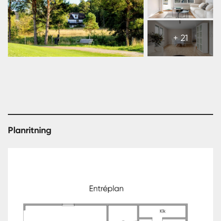
Visa
alla
+ 21
27
bilder
Planritning