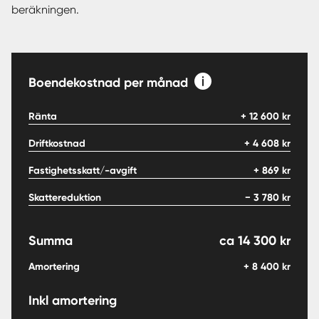
beräkningen.
Boendekostnad per månad
Ränta
+
12 600
kr
Driftkostnad
+
4 608
kr
Fastighetsskatt/-avgift
+
869
kr
Skattereduktion
−
3 780
kr
Summa
ca
14 300
kr
Amortering
+
8 400
kr
Inkl amortering