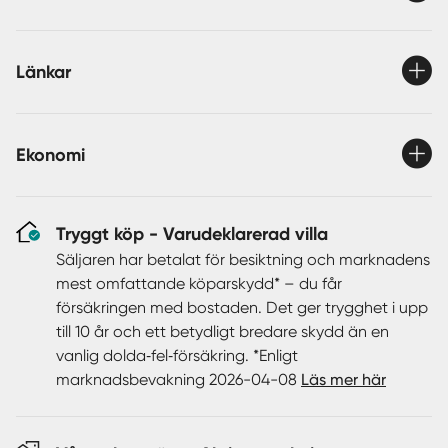
Läget på trevliga Bränslevägen kan inte bli bättre och
den tillhörande hörntomten med trädgård ligger endast
ett golfslag från Åkersberga GKs natursköna golfbana.
Länkar
Här bor du med familjevänligt och naturnära läge på
bekvämt avstånd till bland annat skolor, förskolor och
Ekonomi
utmärkta kommunikationer. Grönområden och golfbana
ligger precis intill huset, busshållplats med direktbuss till
Danderyd en kort promenad bort och Åkersberga
Tryggt köp - Varudeklarerad villa
centrum med all tänkbar service nås enkelt med cykel.
Åker du kommunalt eller kör bil går det snabbt att ta sig
Säljaren har betalat för besiktning och marknadens
till Täby centrum, Stockholm city eller Arlanda. Detta är
mest omfattande köparskydd* – du får
en bostad att trivas i under många år framöver!
försäkringen med bostaden. Det ger trygghet i upp
till 10 år och ett betydligt bredare skydd än en
vanlig dolda‑fel‑försäkring. *Enligt
marknadsbevakning 2026-04-08
Läs mer här