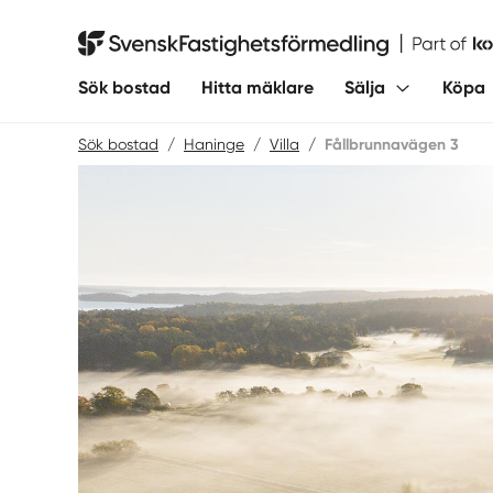
Hoppa
till
Svensk Fastighetsförmedling
innehåll
Sök bostad
Hitta mäklare
Sälja
Köpa
Sök bostad
/
Haninge
/
Villa
/
Fållbrunnavägen 3