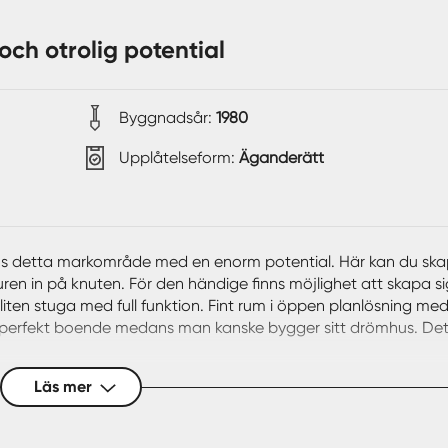
 och otrolig potential
Byggnadsår:
1980
Upplåtelseform:
Äganderätt
ns detta markområde med en enorm potential. Här kan du sk
ren in på knuten. För den händige finns möjlighet att skapa s
liten stuga med full funktion. Fint rum i öppen planlösning med
perfekt boende medans man kanske bygger sitt drömhus. Det 
Läs mer
lla på 226kvm och komplementsbyggnad 119kvm. Se bifogade d
 väg 73. Stora gröna fält som möter skog och vatten. Goda möj