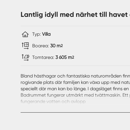
Lantlig idyll med närhet till havet
Typ:
Villa
Boarea:
30 m
2
Tomtarea:
3 605 m
2
Bland hästhagar och fantastiska naturområden fin
rogivande plats där familjen kan växa upp med natu
speciellt där man kan bo länge. I dagsläget finns en 
Badrummet fungerar utmärkt med tvättmaskin. Ett 
fungerande vatten och avlopp
Färdigt projekt är framtaget med väl tilltagen vi
Området erbjuder en lantlig känsla samt närhet till