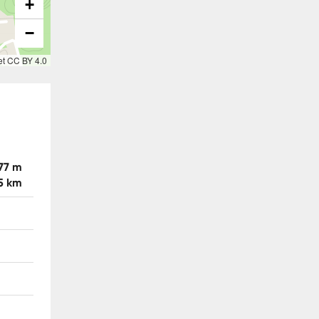
+
−
et CC BY 4.0
77 m
5 km