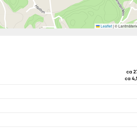
Leaflet
|
© Lantmäteri
ca 2
ca 4,