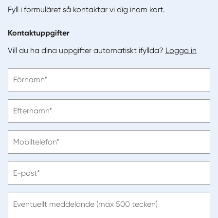
Fyll i formuläret så kontaktar vi dig inom kort.
Kontaktuppgifter
Vill du ha dina uppgifter automatiskt ifyllda?
Logga in
Vänligen
Förnamn*
ange
förnamn
Vänligen
Efternamn*
ange
efternamn
Vänligen
Mobiltelefon*
ange
telefonnummer
Vänligen
E-post*
ange
e-
post
Eventuellt meddelande (max 500 tecken)