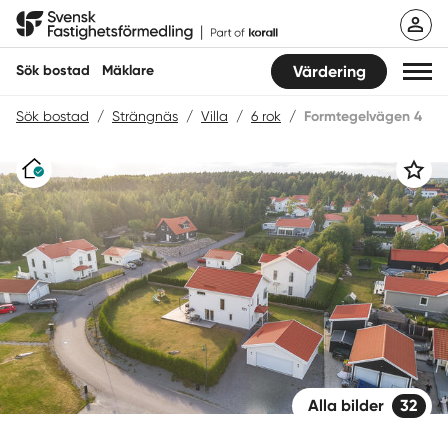
Hoppa
Svensk Fastighetsförmedling
till
innehåll
Sök bostad
Mäklare
Värdering
Sök bostad
/
Strängnäs
/
Villa
/
6 rok
/
Formtegelvägen 4
Sök bostad
Varudeklarerat
Spara
Hitta mäklare
Sälja
Köpa
Guider
Start
Alla bilder
32
Logga in