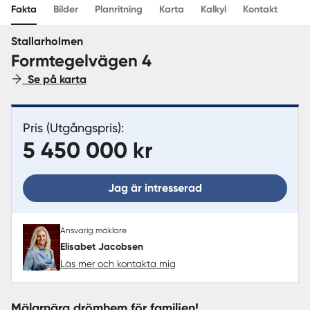
Fakta
Bilder
Planritning
Karta
Kalkyl
Kontakt
Sverige
|
Spanien
Stallarholmen
Formtegelvägen 4
Se på karta
Pris (Utgångspris):
5 450 000 kr
Jag är intresserad
Ansvarig mäklare
Elisabet Jacobsen
Läs mer och kontakta mig
Mälarnära drömhem för familjen!