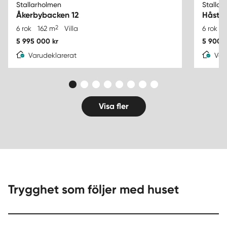
Stallarholmen
Stallar
Åkerbybacken 12
Håsta
2
6 rok
162 m
Villa
6 rok
1
5 995 000 kr
5 900 
Varudeklarerat
Var
Visa fler
Trygghet som följer med huset