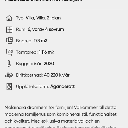
Typ:
Villa, Villa, 2-plan
Rum:
6, varav 4 sovrum
Boarea:
173 m
2
Tomtarea:
1 116 m
2
Byggnadsår:
2020
Driftkostnad:
40 220 kr/år
Upplåtelseform:
Äganderätt
Mälarnära drömhem för familjen! Välkommen till detta
moderna familjehus som kombinerar stil, funktionalitet
och kvalitet. Med exklusiva materialval och en
genomtänkt planlösning är detta hem perfekt för den