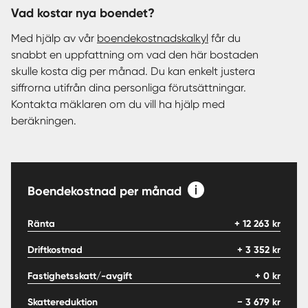
Vad kostar nya boendet?
Med hjälp av vår
boendekostnadskalkyl
får du
snabbt en uppfattning om vad den här bostaden
skulle kosta dig per månad. Du kan enkelt justera
siffrorna utifrån dina personliga förutsättningar.
Kontakta mäklaren om du vill ha hjälp med
beräkningen.
Boendekostnad per månad
Ränta
+
12 263
kr
Driftkostnad
+
3 352
kr
Fastighetsskatt/-avgift
+
0
kr
Skattereduktion
−
3 679
kr