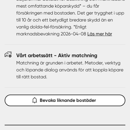
perfekt för dig som vill kunna ta båten ut på sjön med
mest omfattande köparskydd* – du får
enkelhet.
försäkringen med bostaden. Det ger trygghet i upp
till 10 år och ett betydligt bredare skydd än en
Detta är hemmet för dig som är extra noga med ditt
vanlig dolda‑fel‑försäkring. *Enligt
boende och som vill ha en plats där både stil och
marknadsbevakning 2026-04-08
Läs mer här
funktion går hand i hand. Det här är ett hem som måste
upplevas på plats – varmt välkommen att boka visning!
Vårt arbetssätt - Aktiv matchning
Matchning är grunden i arbetet. Metoder, verktyg
och löpande dialog används för att koppla köpare
till rätt bostad.
Bevaka liknande bostäder