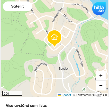
Satellit
+
−
200 m
Leaflet
|
© Lantmäteriet CC BY 4.0
Visa avstånd som lista: