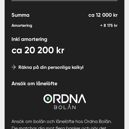
Summa
ca
12 000
kr
Amortering
+
8 175
kr
Inkl amortering
ca
20 200
kr
Räkna på din personliga kalkyl
Ansök om lånelöfte
Ansök om bolån och lånelöfte hos Ordna Bolån.
De matchar dig mot flera banker och gör det