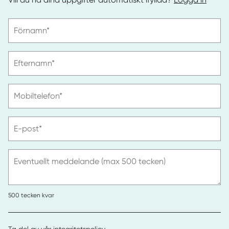
Vänligen
Förnamn*
ange
förnamn
Vänligen
Efternamn*
ange
efternamn
Vänligen
Mobiltelefon*
ange
telefonnummer
Vänligen
E-post*
ange
e-
post
Eventuellt meddelande (max 500 tecken)
500
tecken kvar