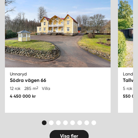
Unnaryd
Lander
Södra vägen 66
Tallvä
2
12 rok
285 m
Villa
5 rok
4 450 000 kr
550 00
Visa fler