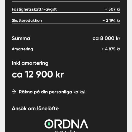
Fastighetsskatt/-avgift
+
507
kr
Skattereduktion
−
2 194
kr
Summa
ca
8 000
kr
Amortering
+
4 875
kr
Inkl amortering
ca
12 900
kr
Räkna på din personliga kalkyl
Ansök om lånelöfte