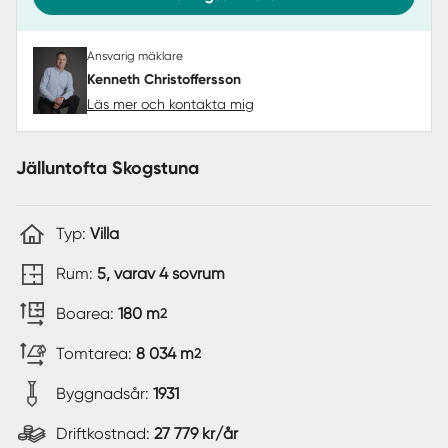
Ansvarig mäklare
Kenneth Christoffersson
Läs mer och kontakta mig
Jälluntofta Skogstuna
Typ:
Villa
Rum:
5, varav 4 sovrum
Boarea:
180 m
2
Tomtarea:
8 034 m
2
Byggnadsår:
1931
Driftkostnad:
27 779 kr/år