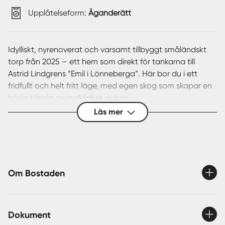
Upplåtelseform:
Äganderätt
Idylliskt, nyrenoverat och varsamt tillbyggt småländskt
torp från 2025 – ett hem som direkt för tankarna till
Astrid Lindgrens “Emil i Lönneberga”. Här bor du i ett
fridfullt och helt fritt läge, med egen skog som skapar en
härlig känsla av avskildhet och ro.
Läs mer
Runt knuten väntar naturens alla upplevelser: glittrande
sjöar med badplatser, möjligheter till kanotpaddling och
fiske, skogar rika på bär och svamp. Perfekt för dig som
söker ett naturnära liv med äkta småländsk charm.
På tomten finns dessutom ett rymligt dubbelgarage,
Om Bostaden
praktiskt förråd och ett klassiskt vedförråd – allt du
behöver för ett bekvämt och funktionellt torparliv året
runt.
Dokument
Ett unikt tillfälle att förverkliga drömmen om ett