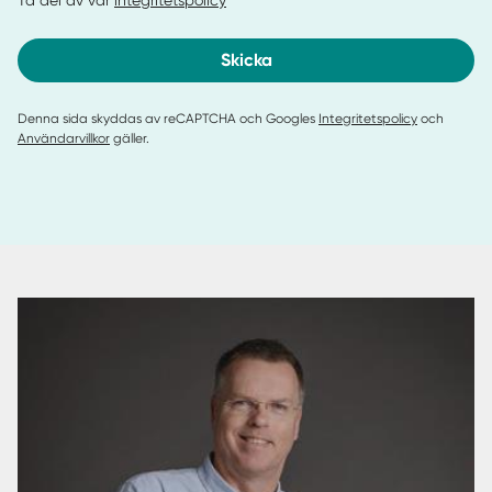
Ta del av vår
integritetspolicy
Skicka
Denna sida skyddas av reCAPTCHA och Googles
Integritetspolicy
och
Användarvillkor
gäller.