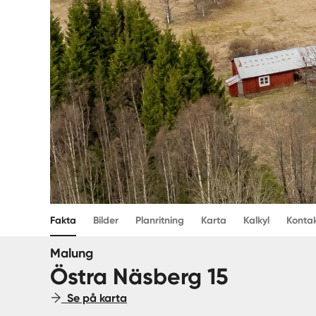
Fakta
Bilder
Planritning
Karta
Kalkyl
Konta
Malung
Östra Näsberg 15
Se på karta