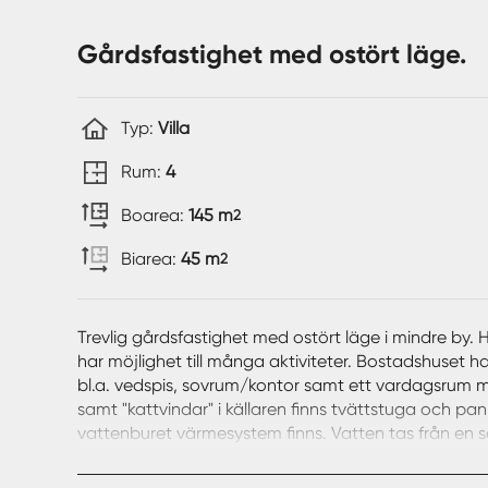
Gårdsfastighet med ostört läge.
Typ:
Villa
Rum:
4
Boarea:
145 m
2
Biarea:
45 m
2
Trevlig gårdsfastighet med ostört läge i mindre by. 
har möjlighet till många aktiviteter. Bostadshuset 
bl.a. vedspis, sovrum/kontor samt ett vardagsrum me
samt "kattvindar" i källaren finns tvättstuga och
vattenburet värmesystem finns. Vatten tas från en 
7.238 kvm finns ytterligare byggnader såsom 1½-plan
höloft. 1-plans uthusbyggnad i timmer inr.: F..d. lad