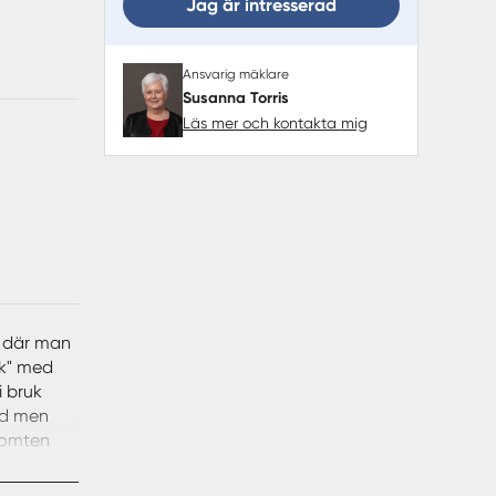
Jag är intresserad
Ansvarig mäklare
Susanna Torris
Läs mer och kontakta mig
e där man
ök" med
i bruk
ed men
 tomten
gande
 Förråd ,