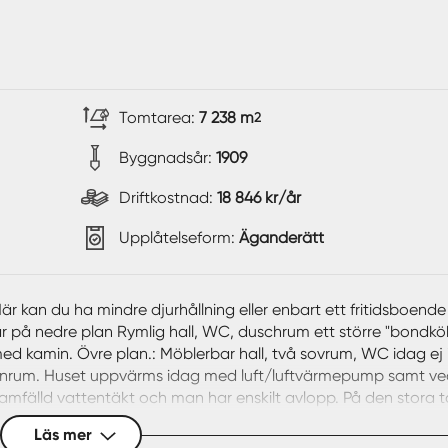
Tomtarea:
7 238 m
2
Byggnadsår:
1909
Driftkostnad:
18 846 kr/år
Upplåtelseform:
Äganderätt
Här kan du ha mindre djurhållning eller enbart ett fritidsboend
har på nedre plan Rymlig hall, WC, duschrum ett större "bondk
d kamin. Övre plan.: Möblerbar hall, två sovrum, WC idag ej 
 pannrum. Huset uppvärms idag med luft/luftvärmepump samt v
samfälld vattentäkt och man har enskilt avlopp. På den stora
s uthusbyggnad i timmer inr.: Garage f.d. stall samt ovanlig
Läs mer
ugård, lada. loge m.m. 1½-plans uthusbyggand i timmer/trä inr.: