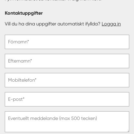
Kontaktuppgifter
Vill du ha dina uppgifter automatiskt ifyllda?
Logga in
Vänligen
Förnamn*
ange
förnamn
Vänligen
Efternamn*
ange
efternamn
Vänligen
Mobiltelefon*
ange
telefonnummer
Vänligen
E-post*
ange
e-
post
Eventuellt meddelande (max 500 tecken)