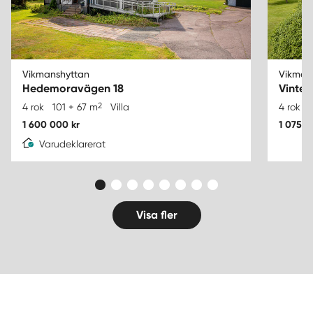
Vikmanshyttan
Vikman
Hedemoravägen 18
Vinter
2
4 rok
101 + 67 m
Villa
4 rok
1 600 000 kr
1 075 0
Varudeklarerat
Visa fler