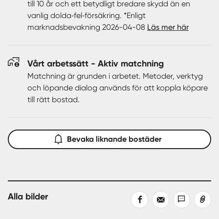
till 10 år och ett betydligt bredare skydd än en
vanlig dolda‑fel‑försäkring. *Enligt
marknadsbevakning 2026-04-08
Läs mer här
Vårt arbetssätt - Aktiv matchning
Matchning är grunden i arbetet. Metoder, verktyg
och löpande dialog används för att koppla köpare
till rätt bostad.
Bevaka liknande bostäder
Alla bilder
Dela
Dela
Dela
Kopiera
på
med
med
länk