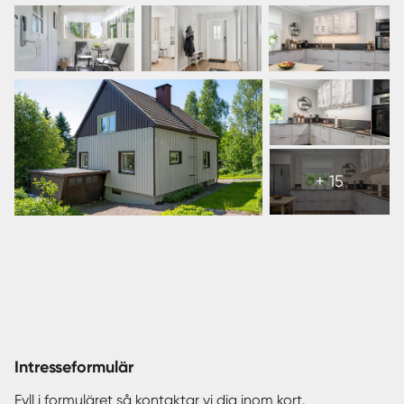
Facebook
epost
sms
Visa
alla
+ 15
21
bilder
Intresseformulär
Fyll i formuläret så kontaktar vi dig inom kort.