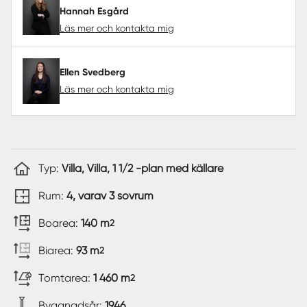
Hannah Esgård
Läs mer och kontakta mig
Ellen Svedberg
Läs mer och kontakta mig
Typ:
Villa, Villa, 1 1/2 -plan med källare
Rum:
4, varav 3 sovrum
Boarea:
140 m
2
Biarea:
93 m
2
Tomtarea:
1 460 m
2
Byggnadsår:
1946