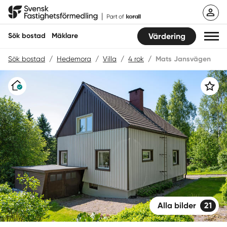
Hoppa
Svensk Fastighetsförmedling
till
innehåll
Sök bostad
Mäklare
Värdering
Sök bostad
/
Hedemora
/
Villa
/
4 rok
/
Mats Jansvägen
Sök bostad
Varudeklarerat
Spara
Hitta mäklare
Sälja
Köpa
Guider
Start
Alla bilder
21
Logga in