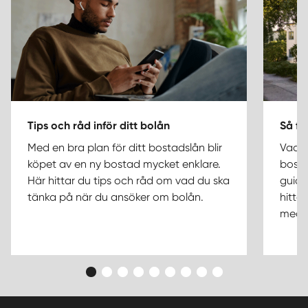
Tips och råd inför ditt bolån
Så fu
Med en bra plan för ditt bostadslån blir
Vad i
köpet av en ny bostad mycket enklare.
bosta
Här hittar du tips och råd om vad du ska
guide
tänka på när du ansöker om bolån.
hitta 
med 