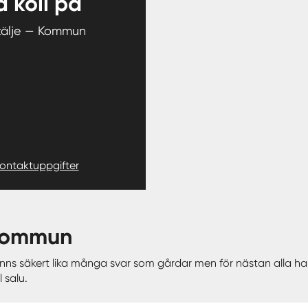
 koll på
tälje — Kommun
kontaktuppgifter
 kommun
 finns säkert lika många svar som gårdar men för nästan alla
 salu.