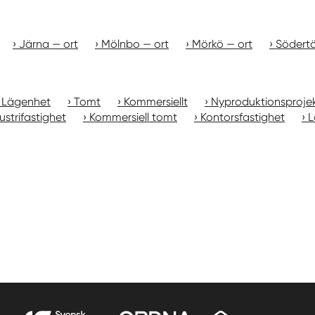
Järna — ort
Mölnbo — ort
Mörkö — ort
Södertä
Lägenhet
Tomt
Kommersiellt
Nyproduktionsproje
ustrifastighet
Kommersiell tomt
Kontorsfastighet
L