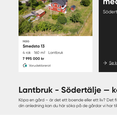
med
Söder
Hölö
Smedsta 13
4 rok
160 m
2
Lantbruk
7 995 000 kr
Se 
Varudeklarerat
lantbruk - Södertälje —
Köpa en gård – är det ett boende eller ett liv? Det
din anledning kan du här söka på de gårdar vi har till