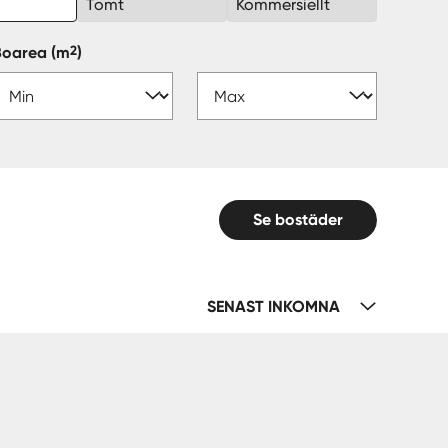
k
Tomt
Kommersiellt
2
Boarea
(m
)
Se bostäder
SENAST INKOMNA