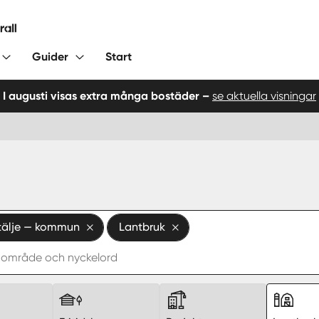
Guider
Start
I augusti visas extra många bostäder –
se aktuella visningar
tälje — kommun
Lantbruk