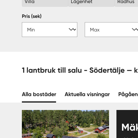
Villa
Lägenhet
Radhus
Pris (sek)
1 lantbruk till salu - Söde
Alla bostäder
Aktuella visningar
Pågåen
Mäk