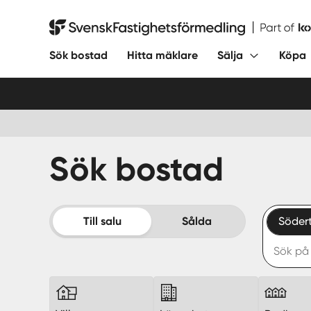
Hoppa
till
Svensk Fastighetsförmedling
innehåll
Sök bostad
Hitta mäklare
Sälja
Köpa
Sök bostad
Till salu
Sålda
Söder