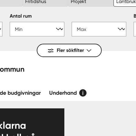
Fritidshus
Projekt
Lantbru
Antal rum
Fler sökfilter
rtälje — kommun
de budgivningar
Underhand
larna