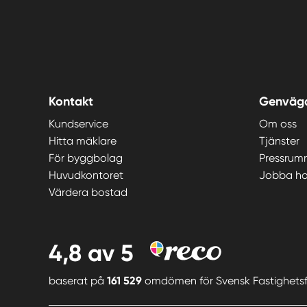
Kontakt
Genväg
Kundservice
Om oss
Hitta mäklare
Tjänster
För byggbolag
Pressrum
Huvudkontoret
Jobba ho
Värdera bostad
4,8
av 5
baserat på
161 529
omdömen för
Svensk Fastighets