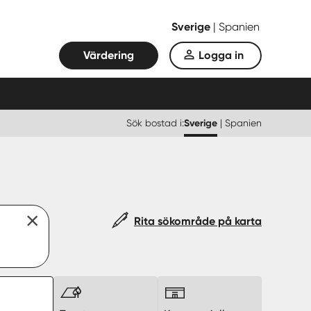
Sverige
|
Spanien
Värdering
Logga in
Sök bostad i:
Sverige
|
Spanien
Rita sökområde på karta