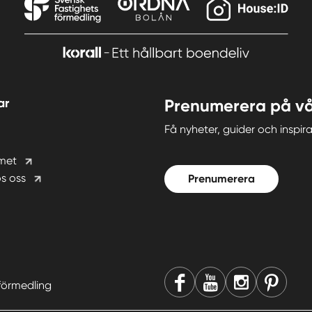
ar
Prenumerera på vå
Få nyheter, guider och insp
met
s oss
Prenumerera
förmedling