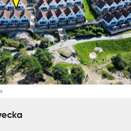
kt
vecka