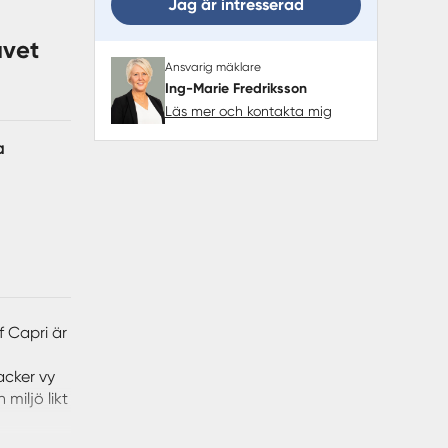
Jag är intresserad
avet
Ansvarig mäklare
Ing-Marie Fredriksson
Läs mer och kontakta mig
a
f Capri är
acker vy
miljö likt
telse.