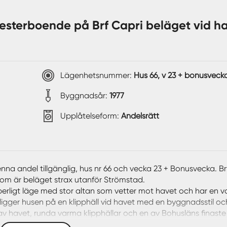
sterboende på Brf Capri beläget vid h
Lägenhetsnummer:
Hus 66, v 23 + bonusveck
Byggnadsår:
1977
Upplåtelseform:
Andelsrätt
nna andel tillgänglig, hus nr 66 och vecka 23 + Bonusvecka. Br
om är beläget strax utanför Strömstad.
perligt läge med stor altan som vetter mot havet och har en v
igger husen på en klipphäll vid havet med en byggnadsstil och 
av havet, runda varma klipphällar och en av Bohusläns finaste
Husen är väl utrustade med det mesta som behövs för sin vis