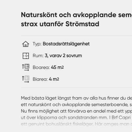
Naturskönt och avkopplande seme
strax utanför Strömstad
Typ:
Bostadsrättslägenhet
Rum:
3, varav 2 sovrum
Boarea:
45 m
2
Biarea:
4 m
2
Med bästa läget längst fram av alla hus finner du de
ett naturskönt och avkopplande semesterboende, s
Nu finns möjlighet att förvärva en andel med ett yp
ut över klipporna och sandstranden mm. I Brf Capri l
ett genuint bohuslänskt fiskeläger. Här omges man 
sandstränder samt den vackra bohuslänska naturen. 