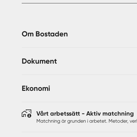
Önskar du aktivera dig finns många möjligheter för 
plats ingår.
Om Bostaden
Dokument
Ekonomi
Vårt arbetssätt - Aktiv matchning
Matchning är grunden i arbetet. Metoder, ver