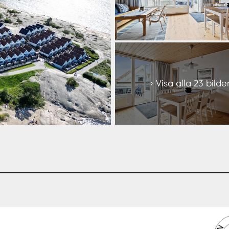
+
17
Visa alla 23 bilde