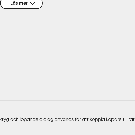
Läs mer
både stor som liten med tex pool, tennisbanor, vandringslede
ktyg och löpande dialog används för att koppla köpare till rä