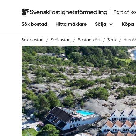
Hoppa
till
Svensk Fastighetsförmedling
innehåll
Sök bostad
Hitta mäklare
Sälja
Köpa
Sök bostad
/
Strömstad
/
Bostadsrätt
/
3 rok
/
Hus 6