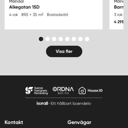
Mölndal
Mölnda
Alkegatan 15D
Barnh
2
4 rok
89.5 + 35 m
Bostadsrätt
3 rok
4 295 0
Visa fler
Kontakt
Genvägar