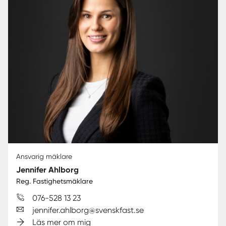
Ansvarig mäklare
Jennifer Ahlborg
Reg. Fastighetsmäklare
076-528 13 23
jennifer.ahlborg@svenskfast.se
Läs mer om mig