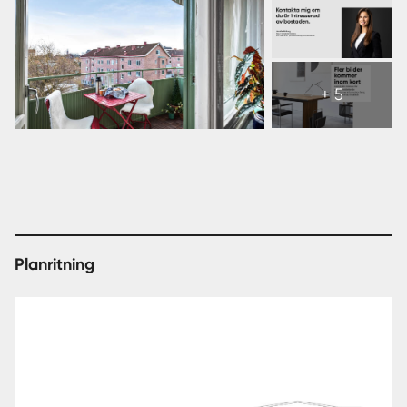
Visa
alla
+ 5
11
bilder
Planritning