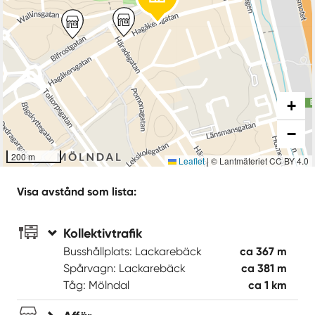
+
−
200 m
Leaflet
|
© Lantmäteriet CC BY 4.0
Visa avstånd som lista:
Kollektivtrafik
Busshållplats: Lackarebäck
ca 367 m
Spårvagn: Lackarebäck
ca 381 m
Tåg: Mölndal
ca 1 km