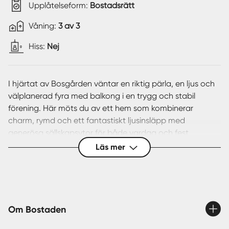
Upplåtelseform:
Bostadsrätt
Våning:
3 av 3
Hiss:
Nej
I hjärtat av Bosgården väntar en riktig pärla, en ljus och
välplanerad fyra med balkong i en trygg och stabil
förening. Här möts du av ett hem som kombinerar
charm, rymd och ett fantastiskt ljusinsläpp med
generösa sällskapsytor för både vardag och fest.
Läs mer
Redan i den inbjudande hallen möts du av goda
avhängningsmöjligheter och plats för extra förvaring.
Vidare öppnar det charmiga vardagsrummet upp sig
med vackra tapeter och välskött ekparkett – en trivsam
plats att umgås på. Härifrån når du balkongen med
Om Bostaden
rogivande utsikt över innergården och en glimt av