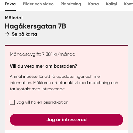
Fakta
Bilder och video
Planritning
Karta
Kalkyl
Kont
Sverige
|
Spanien
Mölndal
Hagåkersgatan 7B
Se på karta
Månadsavgift: 7 381 kr/månad
Vill du veta mer om bostaden?
Anmäl intresse för att få uppdateringar och mer
information. Mäklaren arbetar aktivt med matchning och
tar kontakt med intresserade.
Jag vill ha en prisindikation
Jag är intresserad