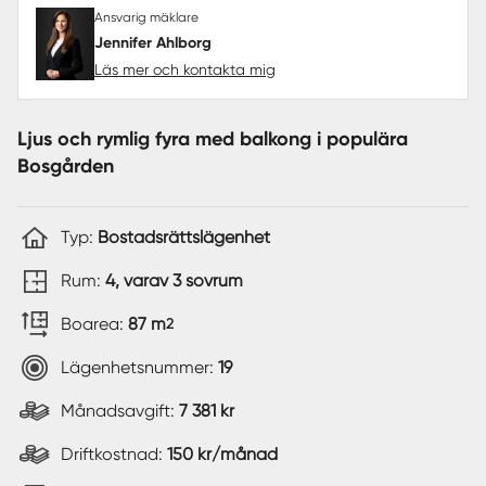
Ansvarig mäklare
Jennifer Ahlborg
Läs mer och kontakta mig
Ljus och rymlig fyra med balkong i populära
Bosgården
Typ:
Bostadsrättslägenhet
Rum:
4, varav 3 sovrum
Boarea:
87 m
2
Lägenhetsnummer:
19
Månadsavgift:
7 381 kr
Driftkostnad:
150 kr/månad