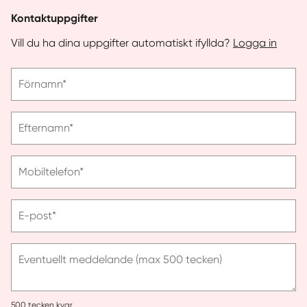
Kontaktuppgifter
Vill du ha dina uppgifter automatiskt ifyllda?
Logga in
Vänligen
Förnamn*
ange
förnamn
Vänligen
Efternamn*
ange
efternamn
Vänligen
Mobiltelefon*
ange
telefonnummer
Vänligen
E-post*
ange
e-
post
Eventuellt meddelande (max 500 tecken)
500
tecken kvar