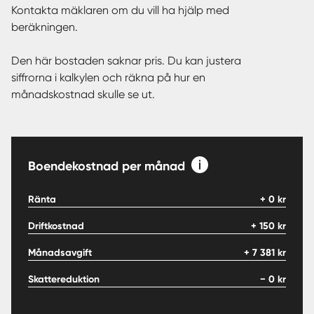
Kontakta mäklaren om du vill ha hjälp med
beräkningen.
Den här bostaden saknar pris. Du kan justera
siffrorna i kalkylen och räkna på hur en
månadskostnad skulle se ut.
Boendekostnad per månad
Ränta
+
0
kr
Driftkostnad
+
150
kr
Månadsavgift
+
7 381
kr
Skattereduktion
−
0
kr