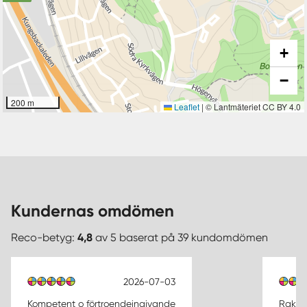
+
−
200 m
Leaflet
|
© Lantmäteriet CC BY 4.0
Kundernas omdömen
Reco-betyg:
4,8
av 5 baserat på 39 kundomdömen
2026-07-03
Kompetent o förtroendeingivande
Rak oc