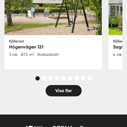
Kållered
Kållere
Högenvägen 121
Sagås
2
3 rok
87.5 m
Bostadsrätt
4 rok
Visa fler