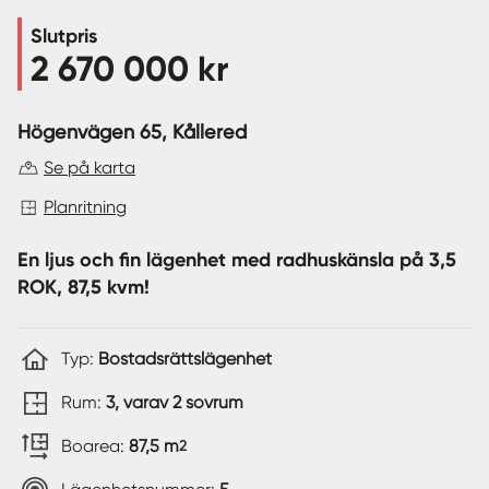
Slutpris
Sverige
|
Spanien
2 670 000 kr
Högenvägen 65
, Kållered
Se på karta
Planritning
En ljus och fin lägenhet med radhuskänsla på 3,5
ROK, 87,5 kvm!
Typ:
Bostadsrättslägenhet
Rum:
3, varav 2 sovrum
Boarea:
87,5 m
2