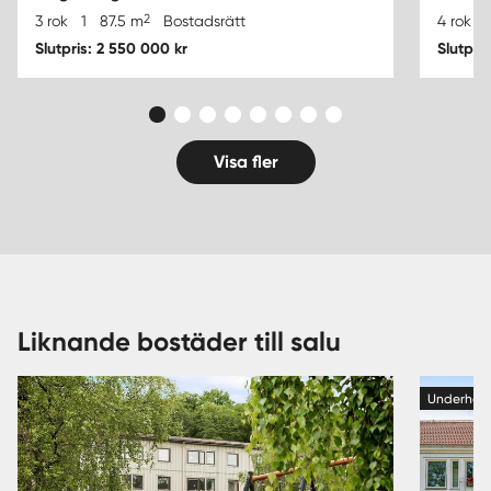
2
3 rok
1
87.5 m
Bostadsrätt
4 rok
1
Slutpris: 2 550 000 kr
Slutpri
Visa fler
Liknande bostäder till salu
Underhan