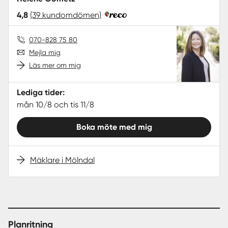
4,8
(39 kundomdömen)
070-828 75 80
Mejla mig
Läs mer om mig
Lediga tider:
mån 10/8 och tis 11/8
Boka möte med mig
Mäklare i Mölndal
Planritning