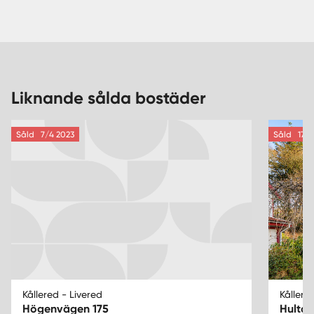
Liknande sålda bostäder
Såld
7/4 2023
Såld
17/1
Kållered - Livered
Kållere
Högenvägen 175
Hultav