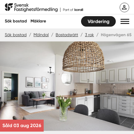
Hoppa
Svensk Fastighetsförmedling
till
innehåll
Sök bostad
Mäklare
Värdering
Sök bostad
/
Mölndal
/
Bostadsrätt
/
3 rok
/
Högenvägen 65
Sök bostad
Hitta mäklare
Sälja
Köpa
Guider
Start
Såld 03 aug 2026
Logga in