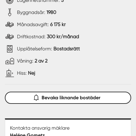
Lägenhetsnummer:
5
Byggnadsår:
1980
Månadsavgift:
6 175 kr
Driftkostnad:
300 kr/månad
Upplåtelseform:
Bostadsrätt
Våning:
2 av 2
Hiss:
Nej
Bevaka liknande bostäder
Kontakta ansvarig mäklare
Heléne Gometz