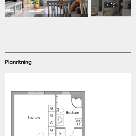
alla
+ 16
22
bilder
Planritning