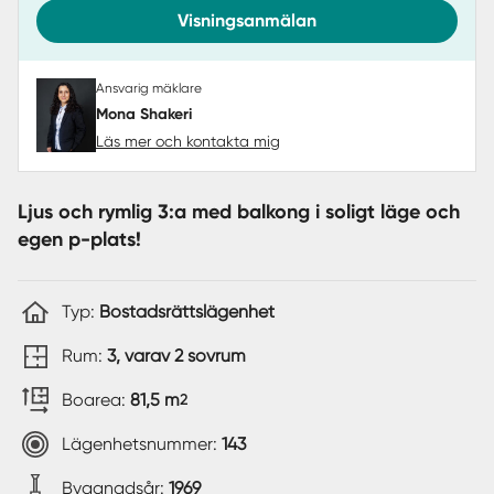
Visningsanmälan
Ansvarig mäklare
Mona Shakeri
Läs mer och kontakta mig
Ljus och rymlig 3:a med balkong i soligt läge och
egen p-plats!
Typ:
Bostadsrättslägenhet
Rum:
3, varav 2 sovrum
Boarea:
81,5 m
2
Lägenhetsnummer:
143
Byggnadsår:
1969