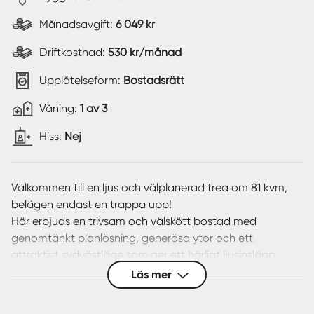
Månadsavgift:
6 049 kr
Driftkostnad:
530 kr/månad
Upplåtelseform:
Bostadsrätt
Våning:
1 av 3
Hiss:
Nej
Välkommen till en ljus och välplanerad trea om 81 kvm,
belägen endast en trappa upp!
Här erbjuds en trivsam och välskött bostad med
genomtänkt planlösning, generösa ytor och ett
attraktivt sydvästläge som ger ett härligt ljusinsläpp.
Dessutom ingår egen parkeringsplats i månadsavgiften.
Läs mer
Den rymliga och välkomnande hallen erbjuder gott om