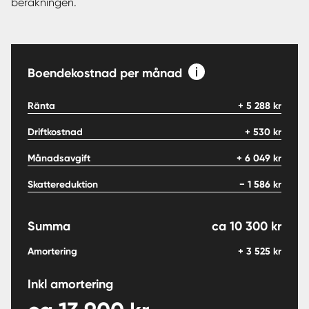
beräkningen.
Boendekostnad per månad
Ränta
+
5 288
kr
Driftkostnad
+
530
kr
Månadsavgift
+
6 049
kr
Skattereduktion
−
1 586
kr
Summa
ca
10 300
kr
Amortering
+
3 525
kr
Inkl amortering