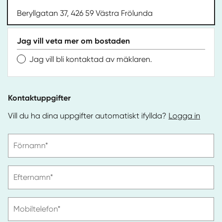
Beryllgatan 37, 426 59 Västra Frölunda
Jag vill veta mer om bostaden
Jag vill bli kontaktad av mäklaren.
Kontaktuppgifter
Vill du ha dina uppgifter automatiskt ifyllda?
Logga in
Vänligen
Förnamn*
ange
förnamn
Vänligen
Efternamn*
ange
efternamn
Vänligen
Mobiltelefon*
ange