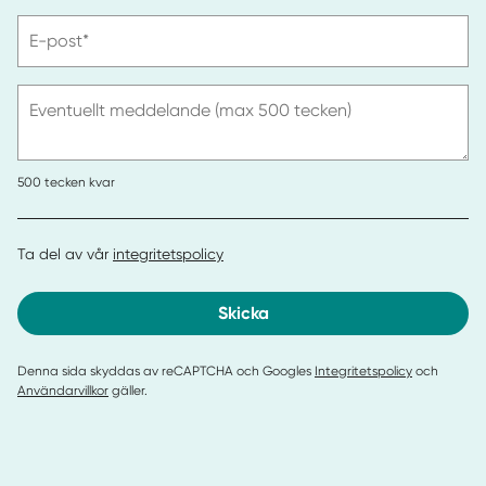
telefonnummer
Vänligen
E-post*
ange
e-
post
Eventuellt meddelande (max 500 tecken)
500
tecken kvar
Ta del av vår
integritetspolicy
Skicka
Denna sida skyddas av reCAPTCHA och Googles
Integritetspolicy
och
Användarvillkor
gäller.