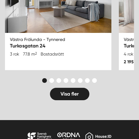
Västra Frölunda - Tynnered
Västra 
Turkosgatan 24
Turkos
2
3 rok
77.8 m
Bostadsrätt
4 rok
2 195 0
Visa fler