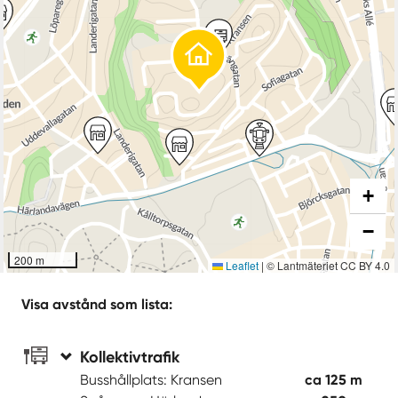
+
−
200 m
Leaflet
|
© Lantmäteriet CC BY 4.0
Visa avstånd som lista:
Kollektivtrafik
Busshållplats: Kransen
ca 125 m