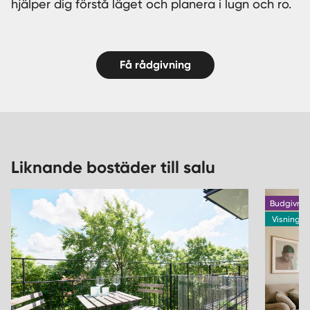
hjälper dig förstå läget och planera i lugn och ro.
Få rådgivning
Liknande bostäder till salu
Budgivnin
Visning 9