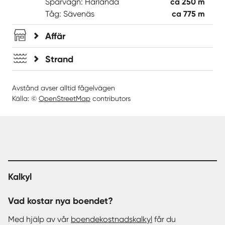
Spårvagn: Härlanda
ca 250 m
Tåg: Sävenäs
ca 775 m
Affär
Strand
Avstånd avser alltid fågelvägen
Källa: ©
OpenStreetMap
contributors
Kalkyl
Vad kostar nya boendet?
Med hjälp av vår
boendekostnadskalkyl
får du