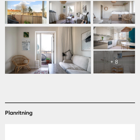
Visa
alla
+ 8
14
bilder
Planritning