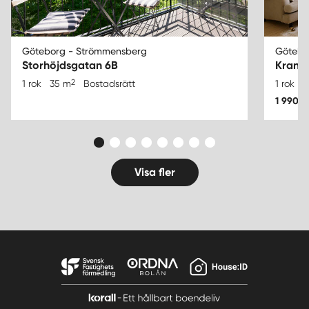
Göteborg - Strömmensberg
Götebo
Storhöjdsgatan 6B
Kranse
2
1 rok
35 m
Bostadsrätt
1 rok
3
1 990 0
Visa fler