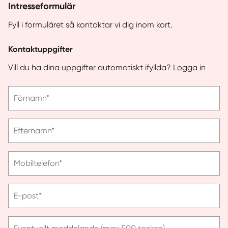
Intresseformulär
Fyll i formuläret så kontaktar vi dig inom kort.
Kontaktuppgifter
Vill du ha dina uppgifter automatiskt ifyllda?
Logga in
Vänligen
Förnamn*
ange
förnamn
Vänligen
Efternamn*
ange
efternamn
Vänligen
Mobiltelefon*
ange
telefonnummer
Vänligen
E-post*
ange
e-
post