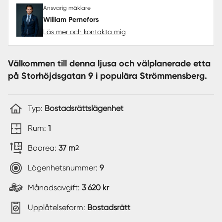
Ansvarig mäklare
William Pernefors
Läs mer och kontakta mig
Välkommen till denna ljusa och välplanerade etta
på Storhöjdsgatan 9 i populära Strömmensberg.
Typ:
Bostadsrättslägenhet
Rum:
1
Boarea:
37 m
2
Lägenhetsnummer:
9
Månadsavgift:
3 620 kr
Upplåtelseform:
Bostadsrätt