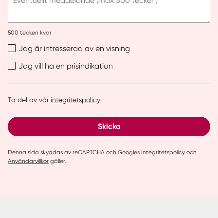
Eventuellt meddelande (max 500 tecken)
500
tecken kvar
Jag är intresserad av en visning
Jag vill ha en prisindikation
Ta del av vår
integritetspolicy
Skicka
Denna sida skyddas av reCAPTCHA och Googles
Integritetspolicy
och
Användarvillkor
gäller.