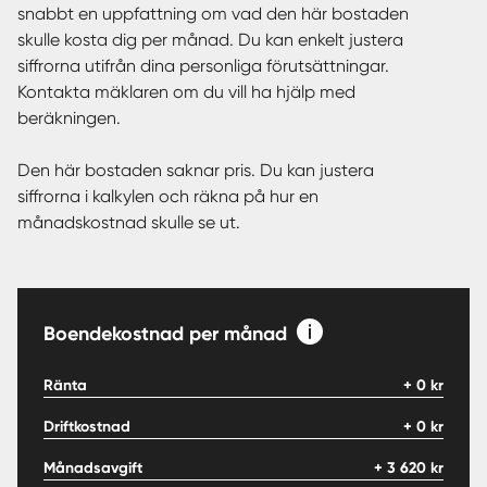
snabbt en uppfattning om vad den här bostaden
skulle kosta dig per månad. Du kan enkelt justera
siffrorna utifrån dina personliga förutsättningar.
Kontakta mäklaren om du vill ha hjälp med
beräkningen.
Den här bostaden saknar pris. Du kan justera
siffrorna i kalkylen och räkna på hur en
månadskostnad skulle se ut.
Boendekostnad per månad
Ränta
+
0
kr
Driftkostnad
+
0
kr
Månadsavgift
+
3 620
kr