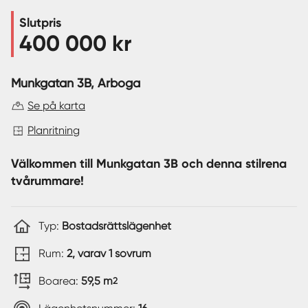
Slutpris
Sverige
|
Spanien
400 000 kr
Munkgatan 3B
, Arboga
Se på karta
Planritning
Välkommen till Munkgatan 3B och denna stilrena
tvårummare!
Typ:
Bostadsrättslägenhet
Rum:
2, varav 1 sovrum
Boarea:
59,5 m
2