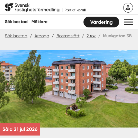
Hoppa
Svensk Fastighetsförmedling
till
innehåll
Sök bostad
Mäklare
Värdering
Sök bostad
/
Arboga
/
Bostadsrätt
/
2 rok
/
Munkgatan 3B
Sök bostad
Hitta mäklare
Sälja
Köpa
Guider
Start
Såld 21 jul 2026
Logga in