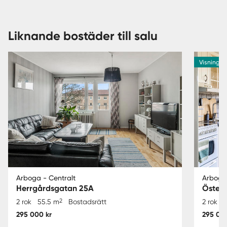
Liknande bostäder till salu
Visning 1
Arboga - Centralt
Arboga 
Herrgårdsgatan 25A
Österl
2
2 rok
55.5 m
Bostadsrätt
2 rok
295 000 kr
295 000