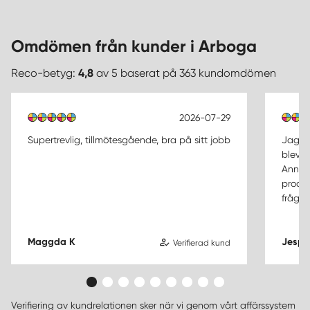
Omdömen från kunder i Arboga
Reco-betyg:
4,8
av 5 baserat på 363 kundomdömen
2026-07-29
Supertrevlig, tillmötesgående, bra på sitt jobb
Jag o
blev v
Ann-So
proce
frågor
Maggda K
Jespe
Verifierad kund
Verifiering av kundrelationen sker när vi genom vårt affärssystem