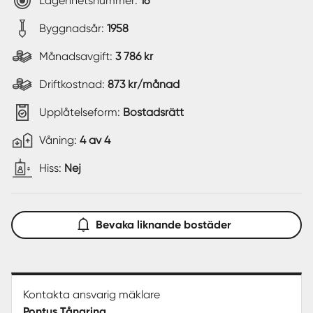
Lägenhetsnummer:
16
Byggnadsår:
1958
Månadsavgift:
3 786 kr
Driftkostnad:
873 kr/månad
Upplåtelseform:
Bostadsrätt
Våning:
4 av 4
Hiss:
Nej
Bevaka liknande bostäder
Kontakta ansvarig mäklare
Pontus Tångring