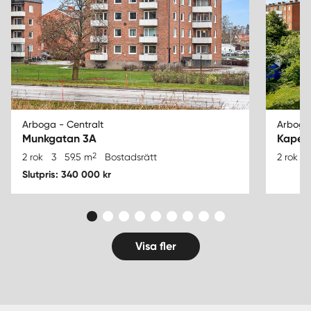
Arboga - Centralt
Arboga 
Munkgatan 3A
Kapel
2
2 rok
3
59.5 m
Bostadsrätt
2 rok
2
Slutpris: 340 000 kr
Visa fler