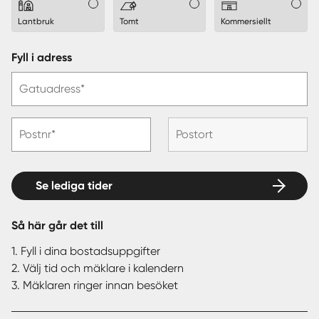
Lantbruk
Tomt
Kommersiellt
Fyll i adress
Gatuadress*
Postnr*
Postort
Se lediga tider
Så här går det till
1. Fyll i dina bostadsuppgifter
2. Välj tid och mäklare i kalendern
3. Mäklaren ringer innan besöket