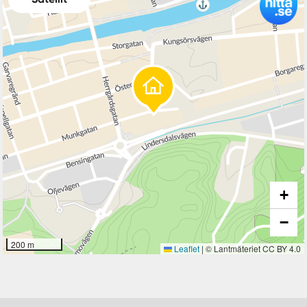
+
−
200 m
Leaflet
|
© Lantmäteriet CC BY 4.0