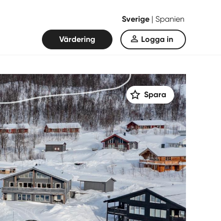
Sverige
|
Spanien
Värdering
Logga in
Spara