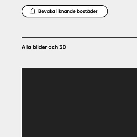
Att bo på Adolfs väg ger en enkel vardag för dig oa
Här finns nära tillgång till skidbackar, längdspår, s
Bevaka liknande bostäder
Hemavans högfjällshotell med restaurang och evene
nyrenoverat boende mitt i backen som har god potenti
någon av visningarna som erbjuds via vår hemsida.
Välkomna!
Alla bilder och 3D