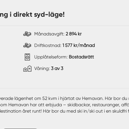
g i direkt syd-läge!
Månadsavgift:
2 894 kr
Driftkostnad:
1 577 kr/månad
Upplåtelseform:
Bostadsrätt
Våning:
3 av 3
erade lägenhet om 52 kvm i hjärtat av Hemavan. Här bor du
llt som Hemavan har att erbjuda – skidbackar, restauranger, aff
stination året runt! Här bor du med ski in/ski out i en skuldfri