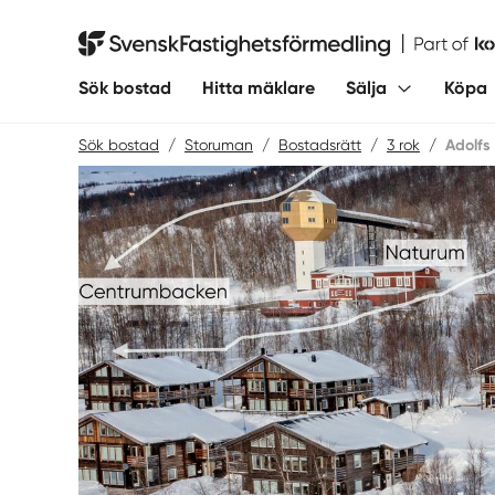
Hoppa
till
Svensk Fastighetsförmedling
innehåll
Sök bostad
Hitta mäklare
Sälja
Köpa
Sök bostad
/
Storuman
/
Bostadsrätt
/
3 rok
/
Adolfs