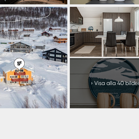
+
34
Visa alla 40 bilde