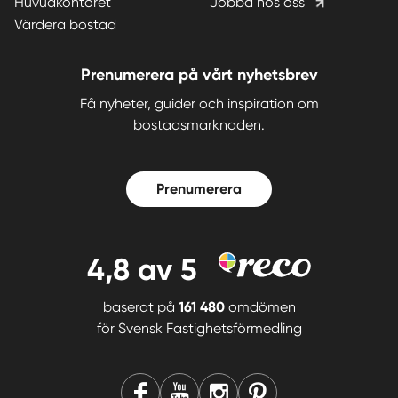
Huvudkontoret
Jobba hos oss
Värdera bostad
Prenumerera på vårt nyhetsbrev
Få nyheter, guider och inspiration om
bostadsmarknaden.
Prenumerera
4,8
av 5
baserat på
161 480
omdömen
för
Svensk Fastighetsförmedling