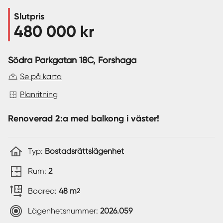
Slutpris
Sverige
|
Spanien
480 000 kr
Södra Parkgatan 18C
, Forshaga
Se på karta
Planritning
Renoverad 2:a med balkong i väster!
Typ:
Bostadsrättslägenhet
Rum:
2
Boarea:
48 m
2
Lägenhetsnummer:
2026.059