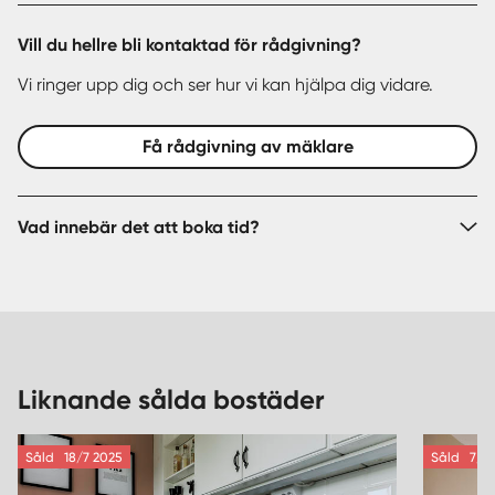
Vill du hellre bli kontaktad för rådgivning?
Vi ringer upp dig och ser hur vi kan hjälpa dig vidare.
Få rådgivning av mäklare
Vad innebär det att boka tid?
Liknande sålda bostäder
Såld
18/7 2025
Såld
7/11