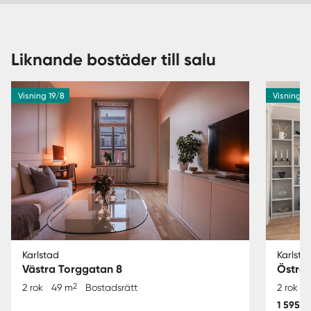
Liknande bostäder till salu
Visning 19/8
Visning 1
Karlstad
Karlsta
Västra Torggatan 8
Östra 
2
2 rok
49 m
Bostadsrätt
2 rok
4
1 595 0