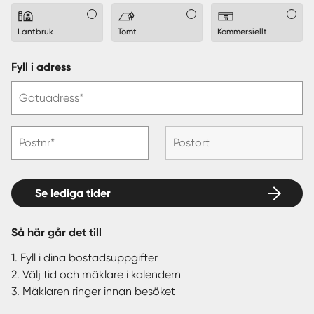
Lantbruk
Tomt
Kommersiellt
Fyll i adress
Gatuadress*
Postnr*
Postort
Se lediga tider
Så här går det till
1. Fyll i dina bostadsuppgifter
2. Välj tid och mäklare i kalendern
3. Mäklaren ringer innan besöket