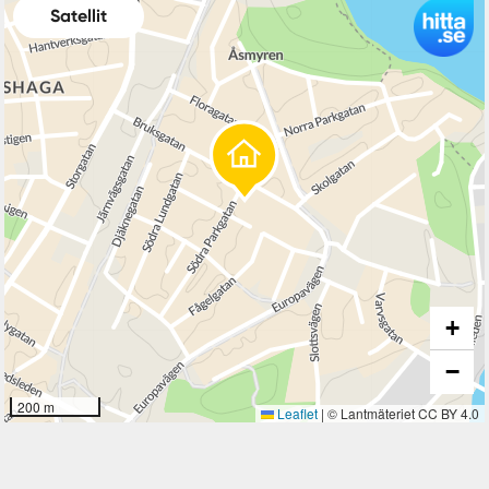
Satellit
+
−
200 m
Leaflet
|
© Lantmäteriet CC BY 4.0