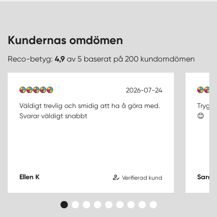
Kundernas omdömen
Reco-betyg:
4,9
av 5 baserat på 200 kundomdömen
2026-07-24
Väldigt trevlig och smidig att ha å göra med.
Trygg 
Svarar väldigt snabbt
😊
Ellen K
Sara 
Verifierad kund