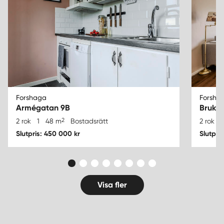
Forshaga
Forshag
Armégatan 9B
Bruks
2
2 rok
1
48 m
Bostadsrätt
2 rok
1
Slutpris: 450 000 kr
Slutpri
Visa fler