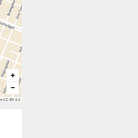
+
−
et CC BY 4.0