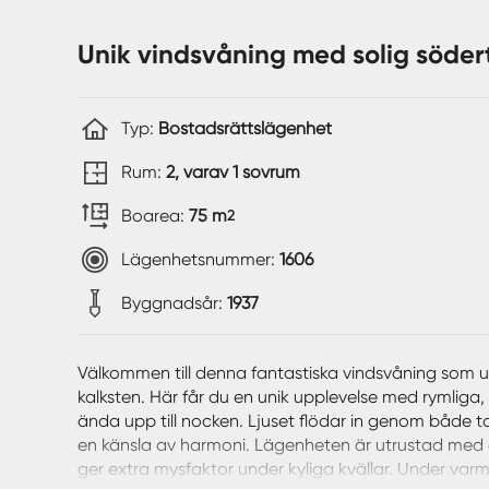
Unik vindsvåning med solig södert
Typ:
Bostadsrättslägenhet
Rum:
2, varav 1 sovrum
Boarea:
75 m
2
Lägenhetsnummer:
1606
Byggnadsår:
1937
Välkommen till denna fantastiska vindsvåning som u
kalksten. Här får du en unik upplevelse med rymlig
ända upp till nocken. Ljuset flödar in genom både ta
en känsla av harmoni. Lägenheten är utrustad med d
ger extra mysfaktor under kyliga kvällar. Under var