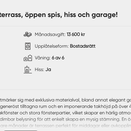
errass, öppen spis, hiss och garage!
Månadsavgift:
13 600 kr
Upplåtelseform:
Bostadsrätt
Våning:
6 av 6
Hiss:
Ja
tmärker sig med exklusiva materialval, bland annat elegant g
a, generöst tilltagna rum och en imponerande takhöjd på över 
kfönster och stora fönsterpartier, vilket skapar en härlig atmo
imbar belysning för att enkelt skapa en mysig stämning. En 
mare månader är terrassen perfekt för middagar eller avkoppli