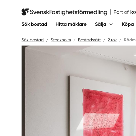
Hoppa
till
Svensk Fastighetsförmedling
innehåll
Sök bostad
Hitta mäklare
Sälja
Köpa
Sök bostad
/
Stockholm
/
Bostadsrätt
/
2 rok
/
Rådma