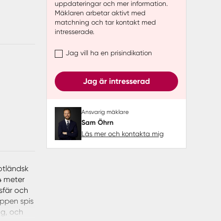
uppdateringar och mer information.
Mäklaren arbetar aktivt med
matchning och tar kontakt med
intresserade.
Jag vill ha en prisindikation
Jag är intresserad
Ansvarig mäklare
Sam Öhrn
Läs mer och kontakta mig
otländsk
4 meter
sfär och
öppen spis
ng, och