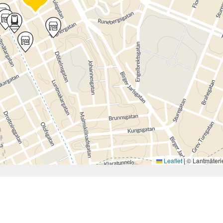
Leaflet
|
© Lantmäteri