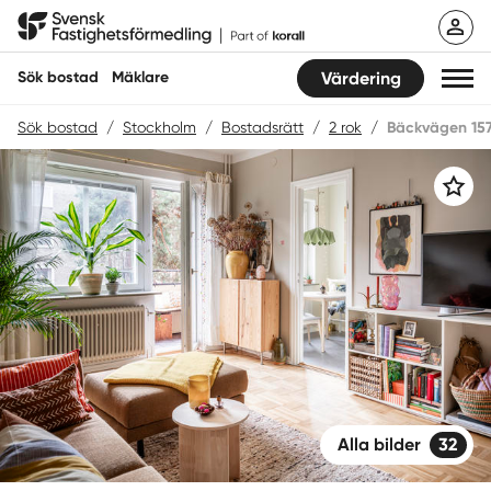
Hoppa
Svensk Fastighetsförmedling
till
innehåll
Sök bostad
Mäklare
Värdering
Sök bostad
/
Stockholm
/
Bostadsrätt
/
2 rok
/
Bäckvägen 15
Sök bostad
Spara
Hitta mäklare
Sälja
Köpa
Guider
Start
Alla bilder
32
Logga in