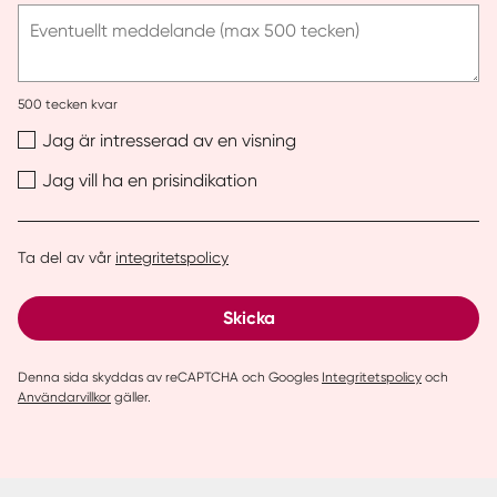
post
Eventuellt meddelande (max 500 tecken)
500
tecken kvar
Jag är intresserad av en visning
Jag vill ha en prisindikation
Ta del av vår
integritetspolicy
Skicka
Denna sida skyddas av reCAPTCHA och Googles
Integritetspolicy
och
Användarvillkor
gäller.