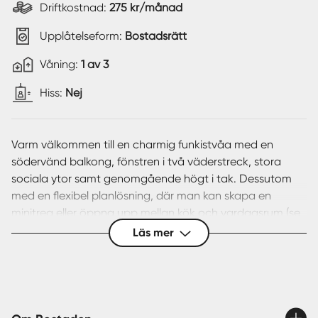
Driftkostnad:
275 kr/månad
Upplåtelseform:
Bostadsrätt
Våning:
1 av 3
Hiss:
Nej
Varm välkommen till en charmig funkistvåa med en
södervänd balkong, fönstren i två väderstreck, stora
sociala ytor samt genomgående högt i tak. Dessutom
med en flexibel planlösning, där man kan skapa en
minitrea eller öppna upp mellan kök och vardagsrum (se
alternativ planlösning). Lägenhetens präglas av ett stort
Läs mer
och ljust vardagsrum med utgång till balkongen och i
direkt kontakt till köket. Vidare erbjuds ett rymligt sovrum
med gott om förvaring, ett helkaklat badrum med dusch,
tvättmaskin samt vädringsfönster. Addera sedan vackra
originaldetaljer så som parkettgolv, fönsterbrädor samt