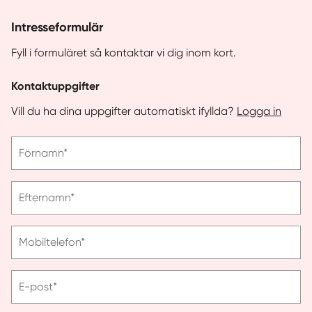
Intresseformulär
Fyll i formuläret så kontaktar vi dig inom kort.
Kontaktuppgifter
Vill du ha dina uppgifter automatiskt ifyllda?
Logga in
Vänligen
Förnamn*
ange
förnamn
Vänligen
Efternamn*
ange
efternamn
Vänligen
Mobiltelefon*
ange
telefonnummer
Vänligen
E-post*
ange
e-