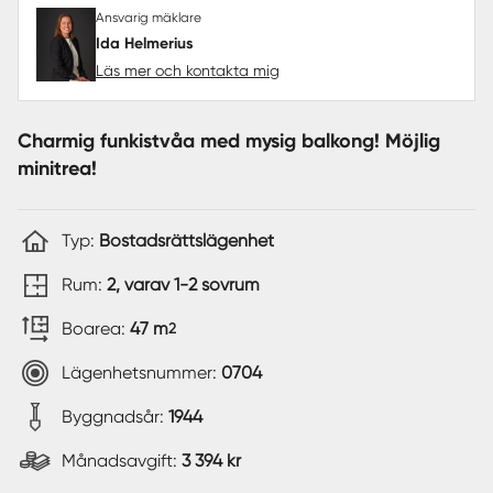
Ansvarig mäklare
Ida Helmerius
Läs mer och kontakta mig
Charmig funkistvåa med mysig balkong! Möjlig
minitrea!
Typ:
Bostadsrättslägenhet
Rum:
2, varav 1-2 sovrum
Boarea:
47 m
2
Lägenhetsnummer:
0704
Byggnadsår:
1944
Månadsavgift:
3 394 kr