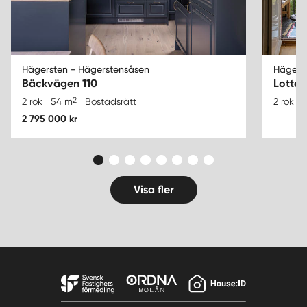
Hägersten - Hägerstensåsen
Hägers
Bäckvägen 110
Lotter
2
2 rok
54 m
Bostadsrätt
2 rok
2 795 000 kr
Visa fler