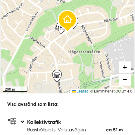
+
−
200 m
Leaflet
|
© Lantmäteriet CC BY 4.0
Visa avstånd som lista:
Kollektivtrafik
Busshållplats: Valutavägen
ca 51 m